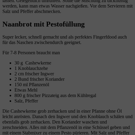
lassen. Gelegentlich umrühren. Sollte die Mischung zu dickflüssig
werden, kann man etwas Wasser nachgießen. Vor dem Servieren mit
Salz und Pfeffer abschmecken.
Naanbrot mit Pestofüllung
Super lecker, schnell gemacht und als perfektes Fingerfdood auch
für das Naschen zwischendurch geeignet.
Für 7-8 Personen braucht man
30 g Cashewkerne
1 Knoblauchzehe
2 cm frischer Ingwer
2 Bund frischer Koriander
150 ml Pflanzenöl
Etwas Mehl
800 g frischer Pizzateig aus dem Kühlregal
Salz, Pfeffer
Die Cashewkerne grob zerhacken und in einer Pfanne ohne Öl
leicht anrösten. Danach den Ingwer und den Knoblauch schälen und
ebenfalls grob zerhacken. Den Koriander waschen und
zerschneiden. Alles mit dem Pflanzenöl in eine Schüssel geben und
mit einem Stabmixer zu einem Pesto pürieren. Mit Salz und Pfeffer