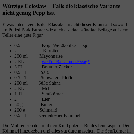
Würzige Coleslaw – Falls die klassische Variante
nicht genug Pepp hat
Etwas intensiver als der Klassiker, macht dieser Krautsalat sowohl
im Pulled Pork Burger wie auch als eigenständige Beilage auf dem
Teller eine gute Figur.
0.5 Kopf Weißkohl ca. 1 kg
2 Karotten
200 ml Mayonnaise
2 EL
weißer Balsamico-Essig*
3 EL Brauner Zucker
0.5 TL Salz
0.5 TL Schwarzer Pfeffer
200 ml Süße Sahne
2 EL Mehl
1 TL Senfkörner
2 Eier
50 g Butter
200 g Schmand
0.5 TL Gemahlener Kümmel
Die Möhren schälen und den Kohl putzen. Beides fein raspeln. Den
Kümmel hinzugeben und alles gut durchmischen. Die Senfkörner in