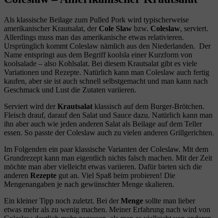
Als klassische Beilage zum Pulled Pork wird typischerweise
amerikanischer Krautsalat, der
Cole Slaw
bzw.
Coleslaw
, serviert.
Allerdings muss man das amerikanische etwas relativieren.
Ursprünglich kommt Coleslaw nämlich aus den Niederlanden. Der
Name entspringt aus dem Begriff koolsla einer Kurzform von
koolsalade – also Kohlsalat. Bei diesem Krautsalat gibt es viele
Variationen und Rezepte. Natürlich kann man Coleslaw auch fertig
kaufen, aber sie ist auch schnell selbstgemacht und man kann nach
Geschmack und Lust die Zutaten variieren.
Serviert wird der
Krautsalat
klassisch auf dem Burger-Brötchen.
Fleisch drauf, darauf den Salat und Sauce dazu. Natürlich kann man
ihn aber auch wie jeden anderen Salat als Beilage auf dem Teller
essen. So passte der Coleslaw auch zu vielen anderen Grillgerichten.
Im Folgenden ein paar klassische Varianten der Coleslaw. Mit dem
Grundrezept kann man eigentlich nichts falsch machen. Mit der Zeit
möchte man aber vielleicht etwas variieren. Dafür bieten sich die
anderen
Rezepte
gut an. Viel Spaß beim probieren! Die
Mengenangaben je nach gewünschter Menge skalieren.
Ein kleiner Tipp noch zuletzt. Bei der
Menge
sollte man lieber
etwas mehr als zu wenig machen. Meiner Erfahrung nach wird von