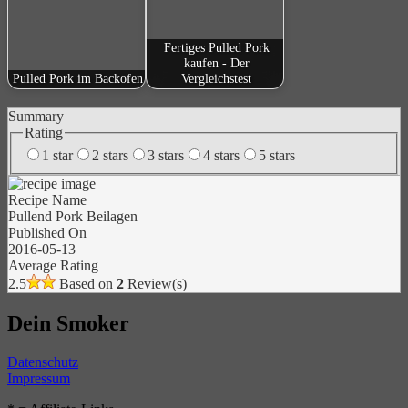
Fertiges Pulled Pork
kaufen - Der
Pulled Pork im Backofen
Vergleichstest
Summary
Rating
1 star
2 stars
3 stars
4 stars
5 stars
Recipe Name
Pullend Pork Beilagen
Published On
2016-05-13
Average Rating
2.5
Based on
2
Review(s)
Dein Smoker
Datenschutz
Impressum