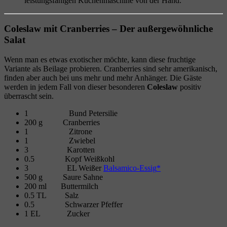
leistungsfähigen Küchenmaschine von der Hand.
Coleslaw mit Cranberries – Der außergewöhnliche
Salat
Wenn man es etwas exotischer möchte, kann diese fruchtige
Variante als Beilage probieren. Cranberries sind sehr amerikanisch,
finden aber auch bei uns mehr und mehr Anhänger. Die Gäste
werden in jedem Fall von dieser besonderen
Coleslaw
positiv
überrascht sein.
1 Bund Petersilie
200 g Cranberries
1 Zitrone
1 Zwiebel
3 Karotten
0.5 Kopf Weißkohl
3 EL Weißer
Balsamico-Essig
500 g Saure Sahne
200 ml Buttermilch
0.5 TL Salz
0.5 Schwarzer Pfeffer
1 EL Zucker