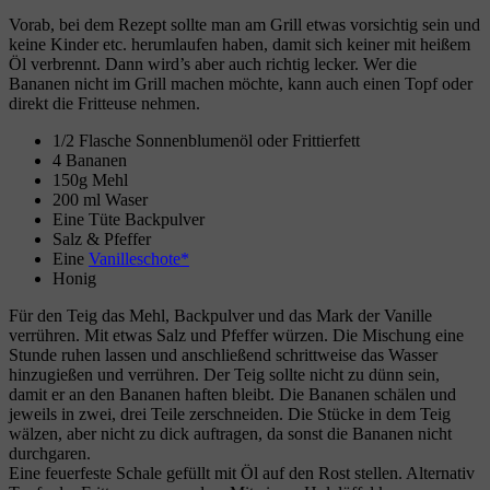
Vorab, bei dem Rezept sollte man am Grill etwas vorsichtig sein und
keine Kinder etc. herumlaufen haben, damit sich keiner mit heißem
Öl verbrennt. Dann wird’s aber auch richtig lecker. Wer die
Bananen nicht im Grill machen möchte, kann auch einen Topf oder
direkt die Fritteuse nehmen.
1/2 Flasche Sonnenblumenöl oder Frittierfett
4 Bananen
150g Mehl
200 ml Waser
Eine Tüte Backpulver
Salz & Pfeffer
Eine
Vanilleschote*
Honig
Für den Teig das Mehl, Backpulver und das Mark der Vanille
verrühren. Mit etwas Salz und Pfeffer würzen. Die Mischung eine
Stunde ruhen lassen und anschließend schrittweise das Wasser
hinzugießen und verrühren. Der Teig sollte nicht zu dünn sein,
damit er an den Bananen haften bleibt. Die Bananen schälen und
jeweils in zwei, drei Teile zerschneiden. Die Stücke in dem Teig
wälzen, aber nicht zu dick auftragen, da sonst die Bananen nicht
durchgaren.
Eine feuerfeste Schale gefüllt mit Öl auf den Rost stellen. Alternativ