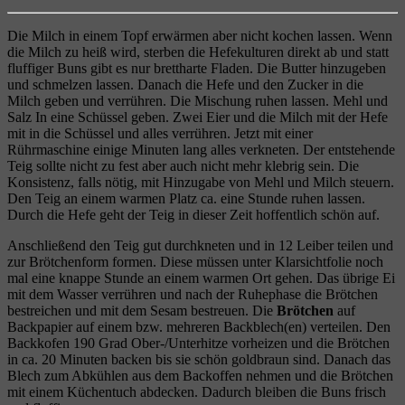
Die Milch in einem Topf erwärmen aber nicht kochen lassen. Wenn
die Milch zu heiß wird, sterben die Hefekulturen direkt ab und statt
fluffiger Buns gibt es nur brettharte Fladen. Die Butter hinzugeben
und schmelzen lassen. Danach die Hefe und den Zucker in die
Milch geben und verrühren. Die Mischung ruhen lassen. Mehl und
Salz In eine Schüssel geben. Zwei Eier und die Milch mit der Hefe
mit in die Schüssel und alles verrühren. Jetzt mit einer
Rührmaschine einige Minuten lang alles verkneten. Der entstehende
Teig sollte nicht zu fest aber auch nicht mehr klebrig sein. Die
Konsistenz, falls nötig, mit Hinzugabe von Mehl und Milch steuern.
Den Teig an einem warmen Platz ca. eine Stunde ruhen lassen.
Durch die Hefe geht der Teig in dieser Zeit hoffentlich schön auf.
Anschließend den Teig gut durchkneten und in 12 Leiber teilen und
zur Brötchenform formen. Diese müssen unter Klarsichtfolie noch
mal eine knappe Stunde an einem warmen Ort gehen. Das übrige Ei
mit dem Wasser verrühren und nach der Ruhephase die Brötchen
bestreichen und mit dem Sesam bestreuen. Die
Brötchen
auf
Backpapier auf einem bzw. mehreren Backblech(en) verteilen. Den
Backkofen 190 Grad Ober-/Unterhitze vorheizen und die Brötchen
in ca. 20 Minuten backen bis sie schön goldbraun sind. Danach das
Blech zum Abkühlen aus dem Backoffen nehmen und die Brötchen
mit einem Küchentuch abdecken. Dadurch bleiben die Buns frisch