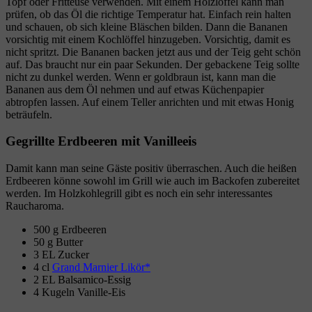
Topf oder Fritteuse verwenden. Mit einem Holzlöffel kann man
prüfen, ob das Öl die richtige Temperatur hat. Einfach rein halten
und schauen, ob sich kleine Bläschen bilden. Dann die Bananen
vorsichtig mit einem Kochlöffel hinzugeben. Vorsichtig, damit es
nicht spritzt. Die Bananen backen jetzt aus und der Teig geht schön
auf. Das braucht nur ein paar Sekunden. Der gebackene Teig sollte
nicht zu dunkel werden. Wenn er goldbraun ist, kann man die
Bananen aus dem Öl nehmen und auf etwas Küchenpapier
abtropfen lassen. Auf einem Teller anrichten und mit etwas Honig
beträufeln.
Gegrillte Erdbeeren mit Vanilleeis
Damit kann man seine Gäste positiv überraschen. Auch die heißen
Erdbeeren könne sowohl im Grill wie auch im Backofen zubereitet
werden. Im Holzkohlegrill gibt es noch ein sehr interessantes
Raucharoma.
500 g Erdbeeren
50 g Butter
3 EL Zucker
4 cl
Grand Marnier Likör
2 EL Balsamico-Essig
4 Kugeln Vanille-Eis