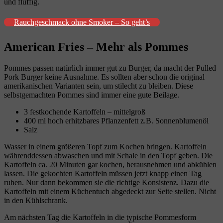
und fluffig.
Rauchgeschmack ohne Smoker – So geht’s
American Fries – Mehr als Pommes
Pommes passen natürlich immer gut zu Burger, da macht der Pulled
Pork Burger keine Ausnahme. Es sollten aber schon die original
amerikanischen Varianten sein, um stilecht zu bleiben. Diese
selbstgemachten Pommes sind immer eine gute Beilage.
3 festkochende Kartoffeln – mittelgroß
400 ml hoch erhitzbares Pflanzenfett z.B. Sonnenblumenöl
Salz
Wasser in einem größeren Topf zum Kochen bringen. Kartoffeln
währenddessen abwaschen und mit Schale in den Topf geben. Die
Kartoffeln ca. 20 Minuten gar kochen, herausnehmen und abkühlen
lassen. Die gekochten Kartoffeln müssen jetzt knapp einen Tag
ruhen. Nur dann bekommen sie die richtige Konsistenz. Dazu die
Kartoffeln mit einem Küchentuch abgedeckt zur Seite stellen. Nicht
in den Kühlschrank.
Am nächsten Tag die Kartoffeln in die typische Pommesform