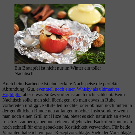
Ein Bratapfel ist nicht nur im Winter ein toller
Nachtisch
Auch beim Barbecue ist eine leckere Nachspeise die perfekte
Abrundung. Gut,
eventuell noch einen Whisky als ultimatives
Highlight
, aber etwas Süßes vorher ist auch nicht schlecht. Beim
Nachtisch sollte man sich überlegen, ob man etwas in Ruhe
vorbereiten und ggf. kalt stellen möchte, oder ob man noch mitten in
der gemütlichen Runde neu anfangen möchte. Insbesondere wenn
man noch einen Grill mit Hitze hat, bietet es sich natürlich an etwas
frisch zu zaubern, aber auch einen aufgeheizten Backofen kann man
noch schnell für eine gebackene Köstlichkeit verwenden. Für beide
Varianten habe ich ein paar Rezeptvorschläge. Viele der Vorschläge