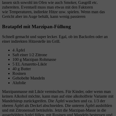
lassen sich sowohl im Ofen wie auch Smoker, Gasgrill etc.
zubereiten. Eventuell muss man etwas mit den Faktoren
wie Temperaturen, indirekte Hitze usw. spielen. Wenn man das
Gericht aber im Auge behält, kann wenig passieren
Bratapfel mit Marzipan-Füllung
Schnell gemacht und super lecker. Egal, ob im Backofen oder an
einer indirekten Hitzestelle im Grill.
4 Äpfel
Saft einer 1/2 Zitrone
100 g Marzipan Rohmasse
5 EL Amaretto-Likör
40 g Butter
Rosinen
Gehobelte Mandeln
Alufolie
Marzipanmasse mit Likör vermischen. Für Kinder, oder wenn man
keinen Alkohol möchte, kann man auf eine alkoholfreie Variante mit
Mandelsirup zurückgreifen. Die Äpfel waschen und ca. 1/3 der
oberen Äpfel als Deckel abschneiden. Die unteren Äpfel aushöhlen
und mit Zitronensaft beträufeln. Jetzt die Marzipan-Masse in die
ausgehöhlten Apfel füllen, mit Rosinen und Mandeln bestreuen und