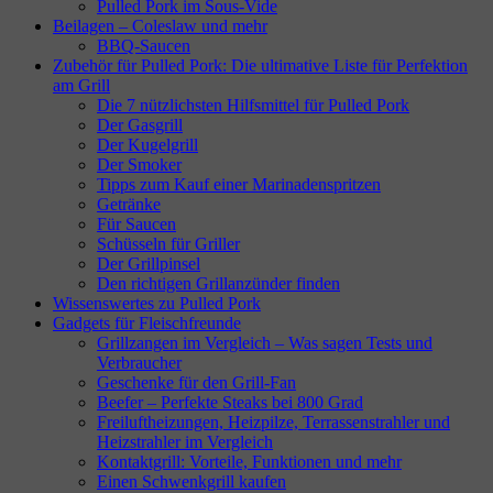
Pulled Pork im Sous-Vide
Beilagen – Coleslaw und mehr
BBQ-Saucen
Zubehör für Pulled Pork: Die ultimative Liste für Perfektion
am Grill
Die 7 nützlichsten Hilfsmittel für Pulled Pork
Der Gasgrill
Der Kugelgrill
Der Smoker
Tipps zum Kauf einer Marinadenspritzen
Getränke
Für Saucen
Schüsseln für Griller
Der Grillpinsel
Den richtigen Grillanzünder finden
Wissenswertes zu Pulled Pork
Gadgets für Fleischfreunde
Grillzangen im Vergleich – Was sagen Tests und
Verbraucher
Geschenke für den Grill-Fan
Beefer – Perfekte Steaks bei 800 Grad
Freiluftheizungen, Heizpilze, Terrassenstrahler und
Heizstrahler im Vergleich
Kontaktgrill: Vorteile, Funktionen und mehr
Einen Schwenkgrill kaufen