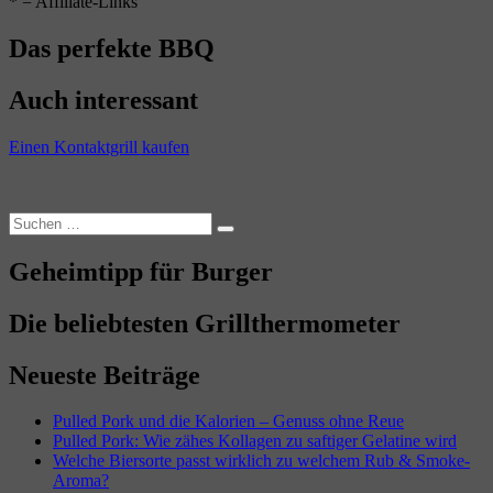
* = Affiliate-Links
Das perfekte BBQ
Auch interessant
Einen Kontaktgrill kaufen
Suchen
Suchen
nach:
Geheimtipp für Burger
Die beliebtesten Grillthermometer
Neueste Beiträge
Pulled Pork und die Kalorien – Genuss ohne Reue
Pulled Pork: Wie zähes Kollagen zu saftiger Gelatine wird
Welche Biersorte passt wirklich zu welchem Rub & Smoke-
Aroma?