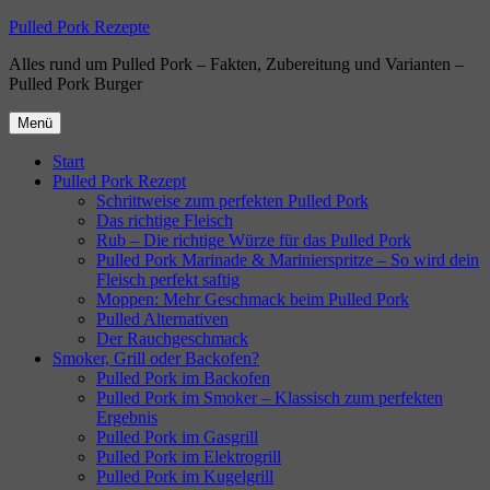
Zum
Pulled Pork Rezepte
Inhalt
Alles rund um Pulled Pork – Fakten, Zubereitung und Varianten –
springen
Pulled Pork Burger
Menü
Start
Pulled Pork Rezept
Schrittweise zum perfekten Pulled Pork
Das richtige Fleisch
Rub – Die richtige Würze für das Pulled Pork
Pulled Pork Marinade & Marinierspritze – So wird dein
Fleisch perfekt saftig
Moppen: Mehr Geschmack beim Pulled Pork
Pulled Alternativen
Der Rauchgeschmack
Smoker, Grill oder Backofen?
Pulled Pork im Backofen
Pulled Pork im Smoker – Klassisch zum perfekten
Ergebnis
Pulled Pork im Gasgrill
Pulled Pork im Elektrogrill
Pulled Pork im Kugelgrill