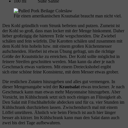
100 ml Süße Sahne
Für einen amerikanischen Krautsalat braucht man nicht viel.
Den Kohl gründlich vom Strunk befreien und putzen. Zumeist ist
der Kohl so groß, dass man locker mit der Menge hinkommt. Daher
lieber großzügig die härteren Teile wegschneiden. Die Zwiebel
schälen und fein würfeln. Die Karotten schälen und zusammen mit
dem Kohl fein hobeln bzw. mit einem großen Küchenmesser
aufschneiden. Hierbei ist etwas Übung gefragt, um die richtige
Größe der Krautstücke zu erreichen. Der Kohl sollte möglichst in
feinere Streifen geschnitten werden. Man kann da aber je nach
Geschmack etwas variieren. Mit einem Dreieckshobel ergibt
sich eine schöne feine Konsistenz, mit dem Messer etwas grober.
Die restlichen Zutaten hinzugeben und alles gut vermengen. In
dieser Mengenangabe wird der
Krautsalat
etwas trockener. Je nach
Geschmack kann man etwas mehr Mayonnaise hinzugeben. Aber
Vorsicht, im Kühlschrank setzt sich noch einiges an Flüssigkeit ab.
Den Salat mit Frischhaltefolie abdecken und für ca. vier Stunden im
Kühlschrank durchziehen lassen. Zwischendurch mal mit einem
Löffel umrühren. Ähnlich wie beim Fleisch ist auch hier länger
besser als kürzer. Im Kühlschrank kann man den Salat dann auch
zwei bis drei Tage aufbewahren.