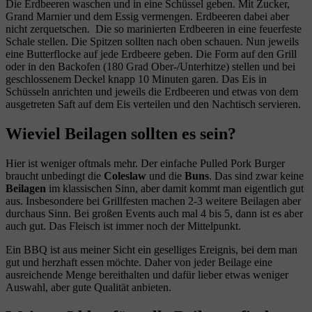
Die Erdbeeren waschen und in eine Schüssel geben. Mit Zucker,
Grand Marnier und dem Essig vermengen. Erdbeeren dabei aber
nicht zerquetschen. Die so marinierten Erdbeeren in eine feuerfeste
Schale stellen. Die Spitzen sollten nach oben schauen. Nun jeweils
eine Butterflocke auf jede Erdbeere geben. Die Form auf den Grill
oder in den Backofen (180 Grad Ober-/Unterhitze) stellen und bei
geschlossenem Deckel knapp 10 Minuten garen. Das Eis in
Schüsseln anrichten und jeweils die Erdbeeren und etwas von dem
ausgetreten Saft auf dem Eis verteilen und den Nachtisch servieren.
Wieviel Beilagen sollten es sein?
Hier ist weniger oftmals mehr. Der einfache Pulled Pork Burger
braucht unbedingt die
Coleslaw
und die
Buns
. Das sind zwar keine
Beilagen
im klassischen Sinn, aber damit kommt man eigentlich gut
aus. Insbesondere bei Grillfesten machen 2-3 weitere Beilagen aber
durchaus Sinn. Bei großen Events auch mal 4 bis 5, dann ist es aber
auch gut. Das Fleisch ist immer noch der Mittelpunkt.
Ein BBQ ist aus meiner Sicht ein geselliges Ereignis, bei dem man
gut und herzhaft essen möchte. Daher von jeder Beilage eine
ausreichende Menge bereithalten und dafür lieber etwas weniger
Auswahl, aber gute Qualität anbieten.