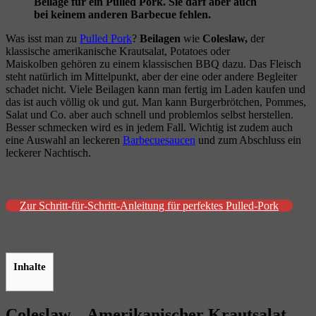
Beilage für ein Pulled Pork. Sie darf aber auch
bei keinem anderen Barbecue fehlen.
Was isst man zu
Pulled Pork
?
Beilagen
wie
Coleslaw,
der
klassische amerikanische Krautsalat, Potatoes oder
Maiskolben gehören zu einem klassischen BBQ dazu. Das Fleisch
steht natürlich im Mittelpunkt, aber der eine oder andere Begleiter
schadet nicht. Viele Beilagen kann man fertig im Laden kaufen und
das ist auch völlig ok und gut. Man kann Burgerbrötchen, Pommes,
Salat und Co. aber auch schnell und problemlos selbst herstellen.
Besser schmecken wird es in jedem Fall. Wichtig ist zudem auch
eine Auswahl an leckeren
Barbecuesaucen
und zum Abschluss ein
leckerer Nachtisch.
Zur Schritt-für-Schritt-Anleitung für perfektes Pulled-Pork
Inhalte
Coleslaw – Amerikanischer Krautsalat