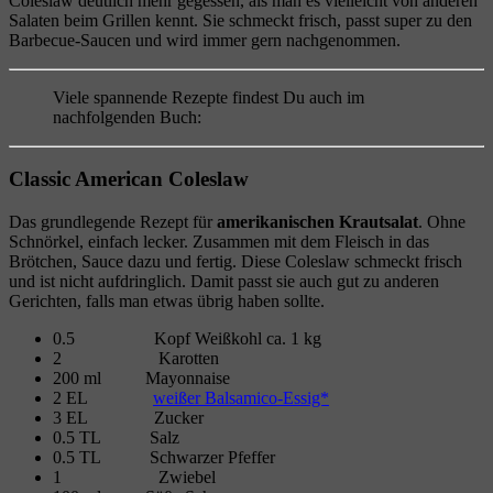
Coleslaw deutlich mehr gegessen, als man es vielleicht von anderen
Salaten beim Grillen kennt. Sie schmeckt frisch, passt super zu den
Barbecue-Saucen und wird immer gern nachgenommen.
Viele spannende Rezepte findest Du auch im
nachfolgenden Buch:
Classic American Coleslaw
Das grundlegende Rezept für
amerikanischen Krautsalat
. Ohne
Schnörkel, einfach lecker. Zusammen mit dem Fleisch in das
Brötchen, Sauce dazu und fertig. Diese Coleslaw schmeckt frisch
und ist nicht aufdringlich. Damit passt sie auch gut zu anderen
Gerichten, falls man etwas übrig haben sollte.
0.5 Kopf Weißkohl ca. 1 kg
2 Karotten
200 ml Mayonnaise
2 EL
weißer Balsamico-Essig*
3 EL Zucker
0.5 TL Salz
0.5 TL Schwarzer Pfeffer
1 Zwiebel