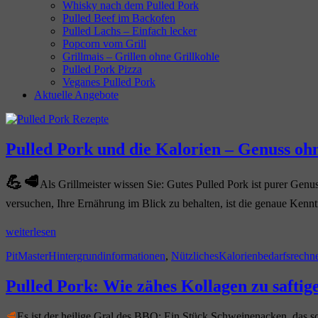
Whisky nach dem Pulled Pork
Pulled Beef im Backofen
Pulled Lachs – Einfach lecker
Popcorn vom Grill
Grillmais – Grillen ohne Grillkohle
Pulled Pork Pizza
Veganes Pulled Pork
Aktuelle Angebote
Pulled
Pulled Pork und die Kalorien – Genuss oh
Pork
💪🥩
Als Grillmeister wissen Sie: Gutes Pulled Pork ist purer Gen
Blog
versuchen, Ihre Ernährung im Blick zu behalten, ist die genaue Kennt
„Pulled
weiterlesen
Pork
Autor
Kategorien
Schlagwörter
PitMaster
Hintergrundinformationen
,
Nützliches
Kalorienbedarfsrechn
und
die
Kalorien
Pulled Pork: Wie zähes Kollagen zu saftig
–
Genuss
🥩
Es ist der heilige Gral des BBQ: Ein Stück Schweinenacken, das so 