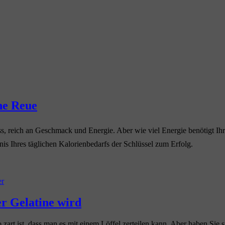
ne Reue
uss, reich an Geschmack und Energie. Aber wie viel Energie benötigt Ih
nis Ihres täglichen Kalorienbedarfs der Schlüssel zum Erfolg.
er
er Gelatine wird
zart ist, dass man es mit einem Löffel zerteilen kann. Aber haben Sie