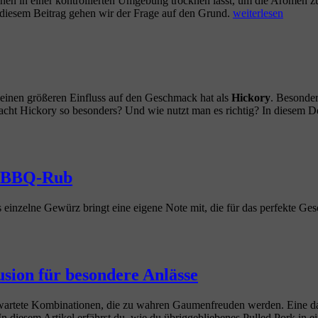
hen in einer kontrollierten Umgebung trocknen lässt, um die Aromen z
in
„Dry
In diesem Beitrag gehen wir der Frage auf den Grund.
weiterlesen
Alufolie
Aging
oder
&
Butcher
BBQ:
Paper?“
Lohnt
sich
gereiftes
 einen größeren Einfluss auf den Geschmack hat als
Hickory
. Besonder
Fleisch
macht Hickory so besonders? Und wie nutzt man es richtig? In diesem 
für
den
Grill?“
te BBQ-Rub
einzelne Gewürz bringt eine eigene Note mit, die für das perfekte Gesc
usion für besondere Anlässe
rwartete Kombinationen, die zu wahren Gaumenfreuden werden. Eine dav
 diesem Artikel erfährst du, wie du übriggebliebenes Pulled Pork in ei