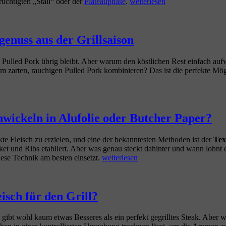
„Die
üchtigten „Stall“ oder der
Plateauphase
.
weiterlesen
ultimative
Checkliste
gegen
den
enuss aus der Grillsaison
gefürchteten
Pulled
ch Pulled Pork übrig bleibt. Aber warum den köstlichen Rest einfach
Pork
m zarten, rauchigen Pulled Pork kombinieren? Das ist die perfekte Mö
„Stall““
nwickeln in Alufolie oder Butcher Paper?
kte Fleisch zu erzielen, und eine der bekanntesten Methoden ist der
Tex
et und Ribs etabliert. Aber was genau steckt dahinter und wann lohnt
„Der
iese Technik am besten einsetzt.
weiterlesen
Texas-
Crutch:
Wann
lohnt
isch für den Grill?
sich
das
gibt wohl kaum etwas Besseres als ein perfekt gegrilltes Steak. Aber 
Einwickeln