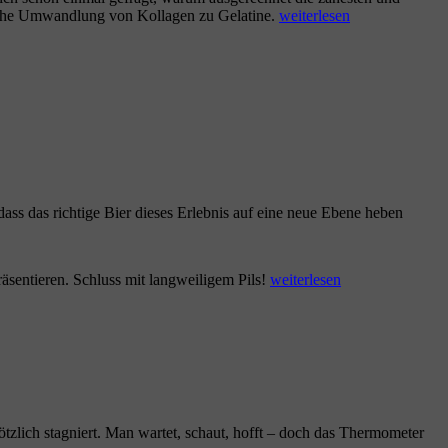
„Pulled
gische Umwandlung von Kollagen zu Gelatine.
weiterlesen
Pork:
Wie
zähes
Kollagen
zu
saftiger
Gelatine
wird“
ss das richtige Bier dieses Erlebnis auf eine neue Ebene heben
„Welche
räsentieren. Schluss mit langweiligem Pils!
weiterlesen
Biersorte
passt
wirklich
zu
welchem
Rub
&
Smoke-
zlich stagniert. Man wartet, schaut, hofft – doch das Thermometer
Aroma?“