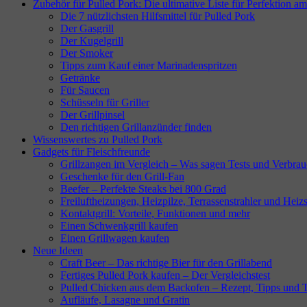
Zubehör für Pulled Pork: Die ultimative Liste für Perfektion am
Die 7 nützlichsten Hilfsmittel für Pulled Pork
Der Gasgrill
Der Kugelgrill
Der Smoker
Tipps zum Kauf einer Marinadenspritzen
Getränke
Für Saucen
Schüsseln für Griller
Der Grillpinsel
Den richtigen Grillanzünder finden
Wissenswertes zu Pulled Pork
Gadgets für Fleischfreunde
Grillzangen im Vergleich – Was sagen Tests und Verbrau
Geschenke für den Grill-Fan
Beefer – Perfekte Steaks bei 800 Grad
Freiluftheizungen, Heizpilze, Terrassenstrahler und Heizs
Kontaktgrill: Vorteile, Funktionen und mehr
Einen Schwenkgrill kaufen
Einen Grillwagen kaufen
Neue Ideen
Craft Beer – Das richtige Bier für den Grillabend
Fertiges Pulled Pork kaufen – Der Vergleichstest
Pulled Chicken aus dem Backofen – Rezept, Tipps und T
Aufläufe, Lasagne und Gratin