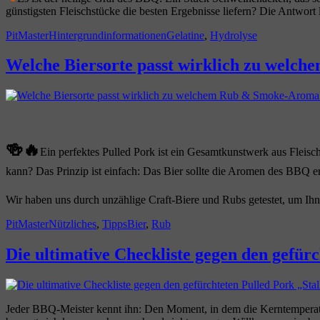
ohne
günstigsten Fleischstücke die besten Ergebnisse liefern? Die Antwort
Reue“
Autor
Kategorien
Schlagwörter
PitMaster
Hintergrundinformationen
Gelatine
,
Hydrolyse
Welche Biersorte passt wirklich zu wel
🍻🔥
Ein perfektes Pulled Pork ist ein Gesamtkunstwerk aus Fleisc
kann? Das Prinzip ist einfach: Das Bier sollte die Aromen des BBQ e
Wir haben uns durch unzählige Craft-Biere und Rubs getestet, um Ihne
Autor
Kategorien
Schlagwörter
PitMaster
Nützliches
,
Tipps
Bier
,
Rub
Die ultimative Checkliste gegen den gefürc
Jeder BBQ-Meister kennt ihn: Den Moment, in dem die Kerntemperatura