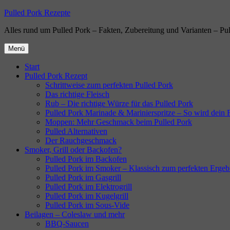
Zum
Pulled Pork Rezepte
Inhalt
Alles rund um Pulled Pork – Fakten, Zubereitung und Varianten – Pu
springen
Menü
Start
Pulled Pork Rezept
Schrittweise zum perfekten Pulled Pork
Das richtige Fleisch
Rub – Die richtige Würze für das Pulled Pork
Pulled Pork Marinade & Marinierspritze – So wird dein Fl
Moppen: Mehr Geschmack beim Pulled Pork
Pulled Alternativen
Der Rauchgeschmack
Smoker, Grill oder Backofen?
Pulled Pork im Backofen
Pulled Pork im Smoker – Klassisch zum perfekten Ergeb
Pulled Pork im Gasgrill
Pulled Pork im Elektrogrill
Pulled Pork im Kugelgrill
Pulled Pork im Sous-Vide
Beilagen – Coleslaw und mehr
BBQ-Saucen