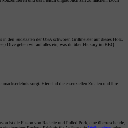
u konzentrieren und das Fleisch unglaublich zart zu machen. Doch
s in den Südstaaten der USA schwören Grillmeister auf dieses Holz,
Deep Dive gehen wir auf alles ein, was du über Hickory im BBQ
hmackserlebnis sorgt. Hier sind die essenziellen Zutaten und ihre
on ist die Fusion von Raclette und Pulled Pork, eine überraschende,
n einzigartiges Raclette-Erlebnis für Anlässe wie
Weihnachten
oder