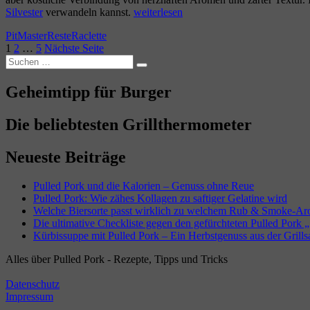
„Raclette
Silvester
verwandeln kannst.
weiterlesen
mit
Autor
Kategorien
Schlagwörter
PitMaster
Reste
Raclette
Pulled
Seitennummerierung
Seite
Seite
Seite
1
2
…
5
Nächste Seite
Pork:
Suchen
Eine
der
Suchen
nach:
köstliche
Beiträge
Fusion
Geheimtipp für Burger
für
besondere
Die beliebtesten Grillthermometer
Anlässe“
Neueste Beiträge
Pulled Pork und die Kalorien – Genuss ohne Reue
Pulled Pork: Wie zähes Kollagen zu saftiger Gelatine wird
Welche Biersorte passt wirklich zu welchem Rub & Smoke-A
Die ultimative Checkliste gegen den gefürchteten Pulled Pork „
Kürbissuppe mit Pulled Pork – Ein Herbstgenuss aus der Grills
Alles über Pulled Pork - Rezepte, Tipps und Tricks
Datenschutz
Impressum