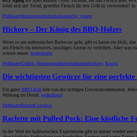
Dry Aging
ins Spiel kommt – eine Technik, die das Fleisch über Woc
lohnt sich der Trend, gereiftes Fleisch für den Grill zu verwenden? 
Autor
Kategorien
Schlagwörter
PitMaster
Hintergrundinformationen
Dry Aging
Hickory – Der König des BBQ-Holzes
Wenn es um authentisches Barbecue geht, gibt es kaum ein Holz, das
um Fleisch ein intensives, rauchiges Aroma zu verleihen. Aber was 
„Hickory
wissen musst.
weiterlesen
–
Autor
Kategorien
Schlagwörter
PitMaster
Grillen
,
Hintergrundinformationen
Hickory
,
Rauch
Der
König
des
Die wichtigsten Gewürze für eine perfek
BBQ-
Holzes“
Ein guter
BBQ-Rub
lebt von der richtigen Gewürzkombination. Jedes 
„Die
Wirkung im Detail:
weiterlesen
wichtigsten
Autor
Kategorien
Schlagwörter
PitMaster
Rezept
Gewürze
Gewürze
für
eine
Raclette mit Pulled Pork: Eine köstliche F
perfekte
BBQ-
In der Welt der kulinarischen Experimente gibt es immer wieder une
Rub“
aber köstliche Verbindung von herzhaften Aromen und zarter Textur. In