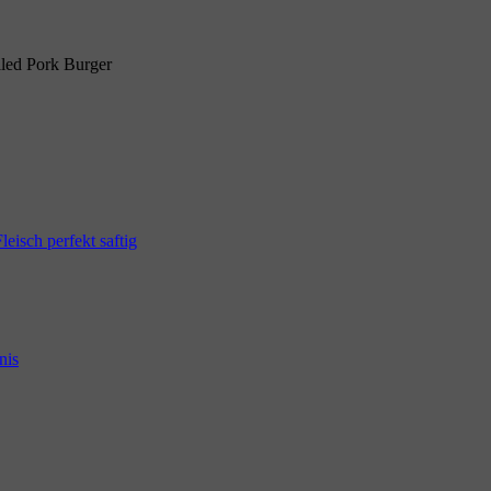
lled Pork Burger
eisch perfekt saftig
nis