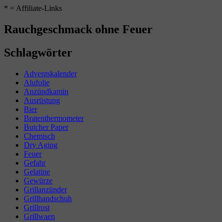
* = Affiliate-Links
Rauchgeschmack ohne Feuer
Schlagwörter
Adventskalender
Alufolie
Anzündkamin
Ausrüstung
Bier
Bratenthermometer
Butcher Paper
Chemisch
Dry Aging
Feuer
Gefahr
Gelatine
Gewürze
Grillanzünder
Grillhandschuh
Grillrost
Grillwaen