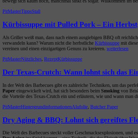
bewegt sich kaum noch, manchmal sinkt es sogar. Willkommen im ber
Autor
Kategorien
Schlagwörter
PitMaster
Tipps
Stall
Kürbissuppe mit Pulled Pork – Ein Herbstg
Als Griller weiß man, dass nach einem ausgiebigen BBQ oft reichli
verwandeln kann? Warum nicht die herbstliche
Kürbissuppe
mit diese
„Kürbissuppe
vereinen und einen einzigartigen Genuss zu kreieren.
weiterlesen
mit
Autor
Kategorien
Schlagwörter
PitMaster
Nützliches
,
Rezept
Kürbissuppe
Pulled
Pork
–
Der Texas-Crutch: Wann lohnt sich das Ei
Ein
Herbstgenuss
In der Welt des Barbecues gibt es zahlreiche Techniken, um das perfe
aus
Paper
eingewickelt wird, hat sich besonders beim
Smoking
von Brisk
der
die Vorteile des Texas-Crutch ein und erläutern, wie und wann man d
Grillsaison“
Autor
Kategorien
Schlagwörter
PitMaster
Hintergrundinformationen
Alufolie
,
Butcher Paper
Dry Aging & BBQ: Lohnt sich gereiftes Fle
Die Welt des Barbecues steckt voller Geschmacksexplosionen, und es 