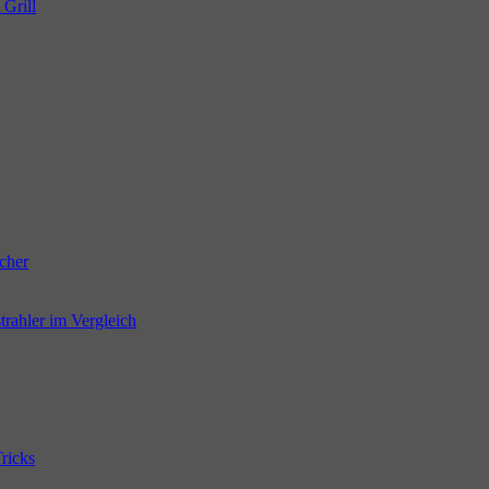
 Grill
cher
trahler im Vergleich
ricks