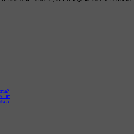
roma?
Stall“
aison