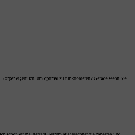
r Körper eigentlich, um optimal zu funktionieren? Gerade wenn Sie
 sich schon einmal gefragt, warum ausgerechnet die zähesten und