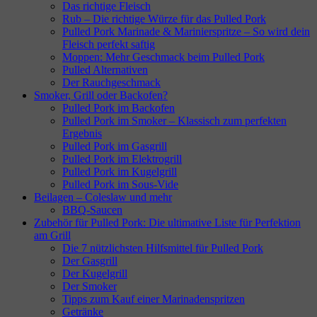
Das richtige Fleisch
Rub – Die richtige Würze für das Pulled Pork
Pulled Pork Marinade & Marinierspritze – So wird dein
Fleisch perfekt saftig
Moppen: Mehr Geschmack beim Pulled Pork
Pulled Alternativen
Der Rauchgeschmack
Smoker, Grill oder Backofen?
Pulled Pork im Backofen
Pulled Pork im Smoker – Klassisch zum perfekten
Ergebnis
Pulled Pork im Gasgrill
Pulled Pork im Elektrogrill
Pulled Pork im Kugelgrill
Pulled Pork im Sous-Vide
Beilagen – Coleslaw und mehr
BBQ-Saucen
Zubehör für Pulled Pork: Die ultimative Liste für Perfektion
am Grill
Die 7 nützlichsten Hilfsmittel für Pulled Pork
Der Gasgrill
Der Kugelgrill
Der Smoker
Tipps zum Kauf einer Marinadenspritzen
Getränke