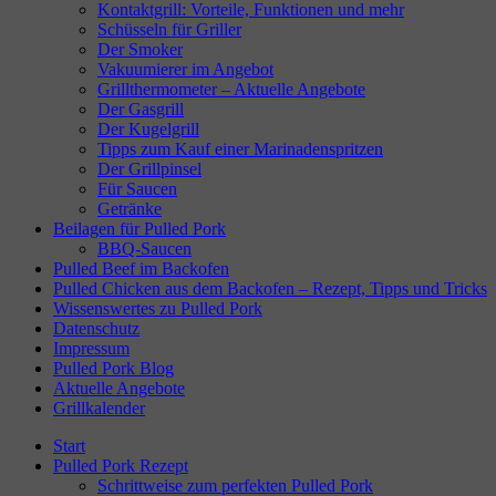
Kontaktgrill: Vorteile, Funktionen und mehr
Schüsseln für Griller
Der Smoker
Vakuumierer im Angebot
Grillthermometer – Aktuelle Angebote
Der Gasgrill
Der Kugelgrill
Tipps zum Kauf einer Marinadenspritzen
Der Grillpinsel
Für Saucen
Getränke
Beilagen für Pulled Pork
BBQ-Saucen
Pulled Beef im Backofen
Pulled Chicken aus dem Backofen – Rezept, Tipps und Tricks
Wissenswertes zu Pulled Pork
Datenschutz
Impressum
Pulled Pork Blog
Aktuelle Angebote
Grillkalender
Start
Pulled Pork Rezept
Schrittweise zum perfekten Pulled Pork