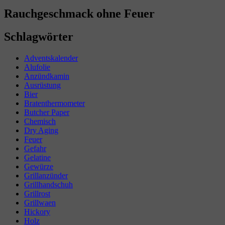
Rauchgeschmack ohne Feuer
Schlagwörter
Adventskalender
Alufolie
Anzündkamin
Ausrüstung
Bier
Bratenthermometer
Butcher Paper
Chemisch
Dry Aging
Feuer
Gefahr
Gelatine
Gewürze
Grillanzünder
Grillhandschuh
Grillrost
Grillwaen
Hickory
Holz