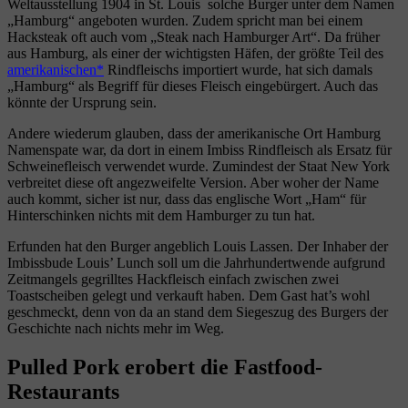
Weltausstellung 1904 in St. Louis solche Burger unter dem Namen
„Hamburg“ angeboten wurden. Zudem spricht man bei einem
Hacksteak oft auch vom „Steak nach Hamburger Art“. Da früher
aus Hamburg, als einer der wichtigsten Häfen, der größte Teil des
amerikanischen
Rindfleischs importiert wurde, hat sich damals
„Hamburg“ als Begriff für dieses Fleisch eingebürgert. Auch das
könnte der Ursprung sein.
Andere wiederum glauben, dass der amerikanische Ort Hamburg
Namenspate war, da dort in einem Imbiss Rindfleisch als Ersatz für
Schweinefleisch verwendet wurde. Zumindest der Staat New York
verbreitet diese oft angezweifelte Version. Aber woher der Name
auch kommt, sicher ist nur, dass das englische Wort „Ham“ für
Hinterschinken nichts mit dem Hamburger zu tun hat.
Erfunden hat den Burger angeblich Louis Lassen. Der Inhaber der
Imbissbude Louis’ Lunch soll um die Jahrhundertwende aufgrund
Zeitmangels gegrilltes Hackfleisch einfach zwischen zwei
Toastscheiben gelegt und verkauft haben. Dem Gast hat’s wohl
geschmeckt, denn von da an stand dem Siegeszug des Burgers der
Geschichte nach nichts mehr im Weg.
Pulled Pork erobert die Fastfood-
Restaurants