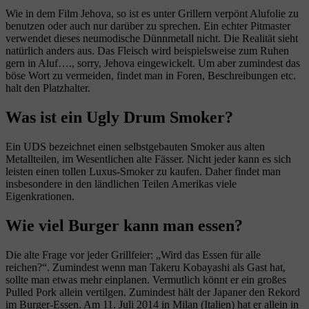
Wie in dem Film Jehova, so ist es unter Grillern verpönt Alufolie zu
benutzen oder auch nur darüber zu sprechen. Ein echter Pitmaster
verwendet dieses neumodische Dünnmetall nicht. Die Realität sieht
natürlich anders aus. Das Fleisch wird beispielsweise zum Ruhen
gern in Aluf…., sorry, Jehova eingewickelt. Um aber zumindest das
böse Wort zu vermeiden, findet man in Foren, Beschreibungen etc.
halt den Platzhalter.
Was ist ein Ugly Drum Smoker?
Ein UDS bezeichnet einen selbstgebauten Smoker aus alten
Metallteilen, im Wesentlichen alte Fässer. Nicht jeder kann es sich
leisten einen tollen Luxus-Smoker zu kaufen. Daher findet man
insbesondere in den ländlichen Teilen Amerikas viele
Eigenkrationen.
Wie viel Burger kann man essen?
Die alte Frage vor jeder Grillfeier: „Wird das Essen für alle
reichen?“. Zumindest wenn man Takeru Kobayashi als Gast hat,
sollte man etwas mehr einplanen. Vermutlich könnt er ein großes
Pulled Pork allein vertilgen. Zumindest hält der Japaner den Rekord
im Burger-Essen. Am 11. Juli 2014 in Milan (Italien) hat er allein in