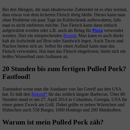
Bei den Mengen, die man idealerweise Zubereitet ist es eher normal,
dass etwas von dem leckeren Fleisch übrig bleibt. Dieses kann man
ohne Probleme ein paar Tage im Kühlschrank aufbewahren, falls
man es nicht einfrieren möchte. Das Fleisch kann dann einfach
aufgewärmt werden oder z.B. auch als Belag für
Pizza
verwendet
werden. Hier ein entsprechendes
Rezept.
Man kann es auch direkt
kalt als Aufschnitt auf Brot oder Sandwich legen. Auch Tacos und
Nachos bieten sich an. Selbst für einen Auflauf kann man das
Fleisch verwenden. Hat man das Fleisch eingefroren, bietet sich ein
heißes Wasserbad zum Auftauen an.
20 Stunden bis zum fertigen Pulled Pork?
Fastfood!
Zumindest wenn man die Ausdauer von Jan Greeff aus den USA
hat. Er hält den
Rekord
für das zeitlich längste Barbecue. Über 80
Stunden stand er am 27. April 2014 in Columbus, Georgia, USA für
einen guten Zweck am Grill. Dabei grillte er neben Würstchen und
Hühnchen auch 558 Burger, 1000 Hotdogs und 200 Maiskolben.
Warum ist mein Pulled Pork zäh?