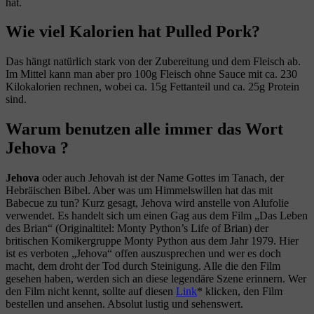
hat.
Wie viel Kalorien hat Pulled Pork?
Das hängt natürlich stark von der Zubereitung und dem Fleisch ab.
Im Mittel kann man aber pro 100g Fleisch ohne Sauce mit ca. 230
Kilokalorien rechnen, wobei ca. 15g Fettanteil und ca. 25g Protein
sind.
Warum benutzen alle immer das Wort
Jehova ?
Jehova
oder auch Jehovah ist der Name Gottes im Tanach, der
Hebräischen Bibel. Aber was um Himmelswillen hat das mit
Babecue zu tun? Kurz gesagt, Jehova wird anstelle von Alufolie
verwendet. Es handelt sich um einen Gag aus dem Film „Das Leben
des Brian“ (Originaltitel: Monty Python’s Life of Brian) der
britischen Komikergruppe Monty Python aus dem Jahr 1979. Hier
ist es verboten „Jehova“ offen auszusprechen und wer es doch
macht, dem droht der Tod durch Steinigung. Alle die den Film
gesehen haben, werden sich an diese legendäre Szene erinnern. Wer
den Film nicht kennt, sollte auf diesen
Link
* klicken, den Film
bestellen und ansehen. Absolut lustig und sehenswert.