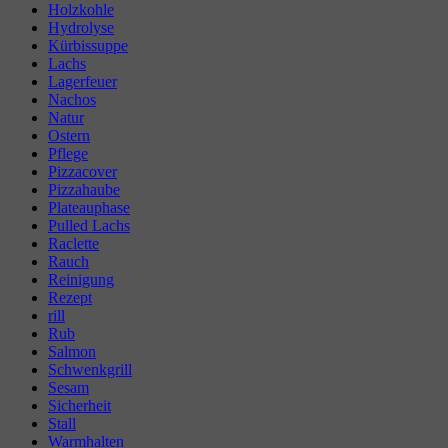
Holzkohle
Hydrolyse
Kürbissuppe
Lachs
Lagerfeuer
Nachos
Natur
Ostern
Pflege
Pizzacover
Pizzahaube
Plateauphase
Pulled Lachs
Raclette
Rauch
Reinigung
Rezept
rill
Rub
Salmon
Schwenkgrill
Sesam
Sicherheit
Stall
Warmhalten