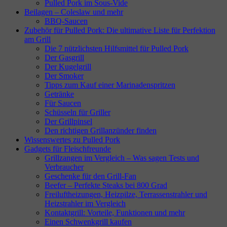
Pulled Pork im Sous-Vide
Beilagen – Coleslaw und mehr
BBQ-Saucen
Zubehör für Pulled Pork: Die ultimative Liste für Perfektion
am Grill
Die 7 nützlichsten Hilfsmittel für Pulled Pork
Der Gasgrill
Der Kugelgrill
Der Smoker
Tipps zum Kauf einer Marinadenspritzen
Getränke
Für Saucen
Schüsseln für Griller
Der Grillpinsel
Den richtigen Grillanzünder finden
Wissenswertes zu Pulled Pork
Gadgets für Fleischfreunde
Grillzangen im Vergleich – Was sagen Tests und
Verbraucher
Geschenke für den Grill-Fan
Beefer – Perfekte Steaks bei 800 Grad
Freiluftheizungen, Heizpilze, Terrassenstrahler und
Heizstrahler im Vergleich
Kontaktgrill: Vorteile, Funktionen und mehr
Einen Schwenkgrill kaufen