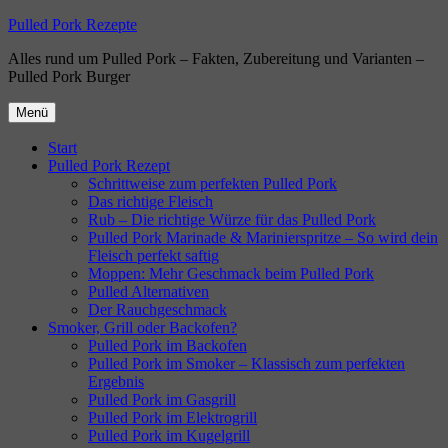
Zum
Pulled Pork Rezepte
Inhalt
Alles rund um Pulled Pork – Fakten, Zubereitung und Varianten –
springen
Pulled Pork Burger
Menü
Start
Pulled Pork Rezept
Schrittweise zum perfekten Pulled Pork
Das richtige Fleisch
Rub – Die richtige Würze für das Pulled Pork
Pulled Pork Marinade & Marinierspritze – So wird dein
Fleisch perfekt saftig
Moppen: Mehr Geschmack beim Pulled Pork
Pulled Alternativen
Der Rauchgeschmack
Smoker, Grill oder Backofen?
Pulled Pork im Backofen
Pulled Pork im Smoker – Klassisch zum perfekten
Ergebnis
Pulled Pork im Gasgrill
Pulled Pork im Elektrogrill
Pulled Pork im Kugelgrill