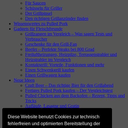
Für Saucen
Schüsseln für Griller
Der Grillpinsel
Den richtigen Grillanzünder finden
Wissenswertes zu Pulled Pork
Gadgets für Fleischfreunde
Grillzangen im Vergleich – Was sagen Tests und
Verbraucher
Geschenke für den Grill-Fan
Beefer – Perfekte Steaks bei 800 Grad
Freiluftheizungen, Heizpilze, Terrassenstrahler und
Heizstrahler im Vergleich
Kontaktgrill: Vorteile, Funktionen und mehr
Einen Schwenkgrill kaufen
Einen Grillwagen kaufen
Neue Ideen
Craft Beer – Das richtige Bier für den Grillabend
Fertiges Pulled Pork kaufen – Der Vergleichstest
Pulled Chicken aus dem Backofen – Rezept, Tipps und
Tricks
Aufläufe, Lasagne und Gratin
Whisky nach dem Pulled Pork
Pulled Beef im Backofen
Diese Website benutzt Cookies zur technisch
Pulled Lachs – Einfach lecker
fehlerfreien und optimierten Bereitstellung der
Popcorn vom Grill