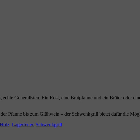
g echte Generalisten. Ein Rost, eine Bratpfanne und ein Bräter oder e
 der Pfanne bis zum Glühwein – der Schwenkgrill bietet dafür die Mögl
r
Holz
,
Lagerfeuer
,
Schwenkgrill