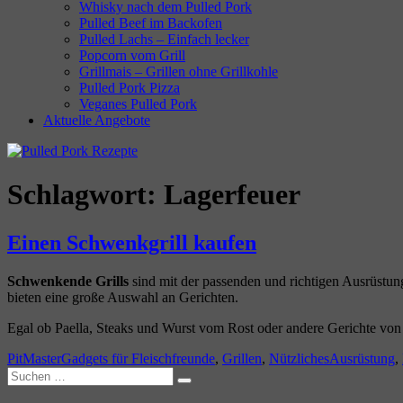
Whisky nach dem Pulled Pork
Pulled Beef im Backofen
Pulled Lachs – Einfach lecker
Popcorn vom Grill
Grillmais – Grillen ohne Grillkohle
Pulled Pork Pizza
Veganes Pulled Pork
Aktuelle Angebote
Schlagwort:
Lagerfeuer
Einen Schwenkgrill kaufen
Schwenkende Grills
sind mit der passenden und richtigen Ausrüstun
bieten eine große Auswahl an Gerichten.
Egal ob Paella, Steaks und Wurst vom Rost oder andere Gerichte von
Autor
Kategorien
Schlagwörte
PitMaster
Gadgets für Fleischfreunde
,
Grillen
,
Nützliches
Ausrüstung
,
Suchen
Suchen
nach: