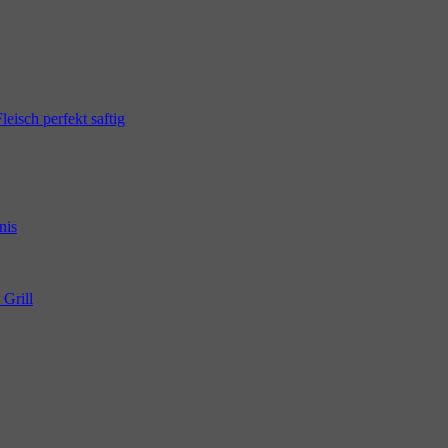
eisch perfekt saftig
nis
 Grill