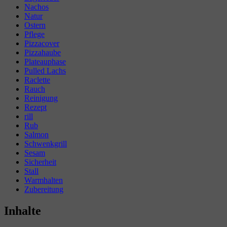
Nachos
Natur
Ostern
Pflege
Pizzacover
Pizzahaube
Plateauphase
Pulled Lachs
Raclette
Rauch
Reinigung
Rezept
rill
Rub
Salmon
Schwenkgrill
Sesam
Sicherheit
Stall
Warmhalten
Zubereitung
Inhalte