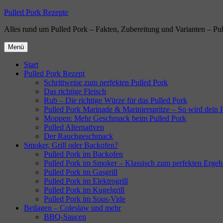
Zum
Pulled Pork Rezepte
Inhalt
Alles rund um Pulled Pork – Fakten, Zubereitung und Varianten – Pu
springen
Menü
Start
Pulled Pork Rezept
Schrittweise zum perfekten Pulled Pork
Das richtige Fleisch
Rub – Die richtige Würze für das Pulled Pork
Pulled Pork Marinade & Marinierspritze – So wird dein Fl
Moppen: Mehr Geschmack beim Pulled Pork
Pulled Alternativen
Der Rauchgeschmack
Smoker, Grill oder Backofen?
Pulled Pork im Backofen
Pulled Pork im Smoker – Klassisch zum perfekten Ergeb
Pulled Pork im Gasgrill
Pulled Pork im Elektrogrill
Pulled Pork im Kugelgrill
Pulled Pork im Sous-Vide
Beilagen – Coleslaw und mehr
BBQ-Saucen