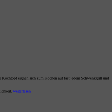
ine Kochtopf eignen sich zum Kochen auf fast jedem Schwenkgrill und
„Einen
ichkeit.
weiterlesen
Schwenkgrill
kaufen“