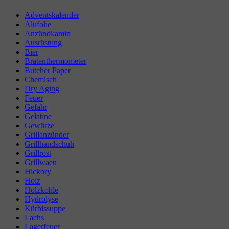
Adventskalender
Alufolie
Anzündkamin
Ausrüstung
Bier
Bratenthermometer
Butcher Paper
Chemisch
Dry Aging
Feuer
Gefahr
Gelatine
Gewürze
Grillanzünder
Grillhandschuh
Grillrost
Grillwaen
Hickory
Holz
Holzkohle
Hydrolyse
Kürbissuppe
Lachs
Lagerfeuer