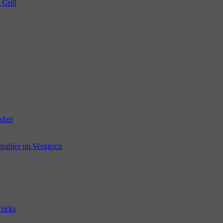
 Grill
cher
trahler im Vergleich
ricks