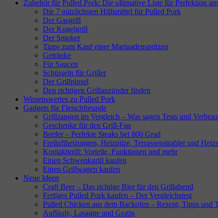
Zubehör für Pulled Pork: Die ultimative Liste für Perfektion am
Die 7 nützlichsten Hilfsmittel für Pulled Pork
Der Gasgrill
Der Kugelgrill
Der Smoker
Tipps zum Kauf einer Marinadenspritzen
Getränke
Für Saucen
Schüsseln für Griller
Der Grillpinsel
Den richtigen Grillanzünder finden
Wissenswertes zu Pulled Pork
Gadgets für Fleischfreunde
Grillzangen im Vergleich – Was sagen Tests und Verbrau
Geschenke für den Grill-Fan
Beefer – Perfekte Steaks bei 800 Grad
Freiluftheizungen, Heizpilze, Terrassenstrahler und Heizs
Kontaktgrill: Vorteile, Funktionen und mehr
Einen Schwenkgrill kaufen
Einen Grillwagen kaufen
Neue Ideen
Craft Beer – Das richtige Bier für den Grillabend
Fertiges Pulled Pork kaufen – Der Vergleichstest
Pulled Chicken aus dem Backofen – Rezept, Tipps und T
Aufläufe, Lasagne und Gratin