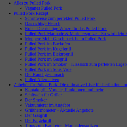
Alles zu Pulled Pork
Veganes Pulled Pork
Pulled Pork Rezept
Schrittweise zum perfekten Pulled Pork
Das richtige Fleisch
Rub – Die richtige Würze für das Pulled Pork
Pulled Pork Marinade & Marinierspritze – So wird dein Fl
Moppen: Mehr Geschmack beim Pulled Pork
Pulled Pork im Backofen
Pulled Pork im Kugelgrill
Pulled Pork im Elektrogrill
Pulled Pork im Gasgrill
Pulled Pork im Smoker – Klassisch zum perfekten Ergeb
Pulled Pork im Sous-Vide
Der Rauchgeschmack
Pulled Alternativen
Zubehör für Pulled Pork: Die ultimative Liste für Perfektion am
Kontaktgrill: Vorteile, Funktionen und mehr
Schüsseln für Griller
Der Smoker
Vakuumierer im Angebot
Grillthermometer – Aktuelle Angebote
Der Gasgrill
Der Kugelgrill
Tipps zum Kauf einer Marinadenspritzen