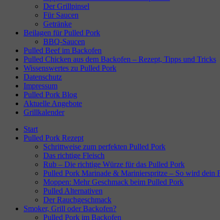
Der Grillpinsel
Für Saucen
Getränke
Beilagen für Pulled Pork
BBQ-Saucen
Pulled Beef im Backofen
Pulled Chicken aus dem Backofen – Rezept, Tipps und Tricks
Wissenswertes zu Pulled Pork
Datenschutz
Impressum
Pulled Pork Blog
Aktuelle Angebote
Grillkalender
Start
Pulled Pork Rezept
Schrittweise zum perfekten Pulled Pork
Das richtige Fleisch
Rub – Die richtige Würze für das Pulled Pork
Pulled Pork Marinade & Marinierspritze – So wird dein Fl
Moppen: Mehr Geschmack beim Pulled Pork
Pulled Alternativen
Der Rauchgeschmack
Smoker, Grill oder Backofen?
Pulled Pork im Backofen