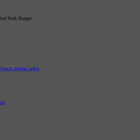
lled Pork Burger
eisch perfekt saftig
nis