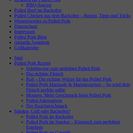
BBQ-Saucen
Pulled Beef im Backofen
Pulled Chicken aus dem Backofen – Rezept, Tipps und Tricks
Wissenswertes zu Pulled Pork
Datenschutz
Impressum
Pulled Pork Blog
Aktuelle Angebote
Grillkalender
Start
Pulled Pork Rezept
Schrittweise zum perfekten Pulled Pork
Das richtige Fleisch
Rub – Die richtige Würze für das Pulled Pork
Pulled Pork Marinade & Marinierspritze – So wird dein
Fleisch perfekt saftig
Moppen: Mehr Geschmack beim Pulled Pork
Pulled Alternativen
Der Rauchgeschmack
Smoker, Grill oder Backofen?
Pulled Pork im Backofen
Pulled Pork im Smoker – Klassisch zum perfekten
Ergebnis
Pulled Pork im Gasgrill