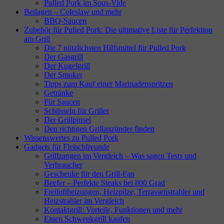
Pulled Pork im Sous-Vide
Beilagen – Coleslaw und mehr
BBQ-Saucen
Zubehör für Pulled Pork: Die ultimative Liste für Perfektion
am Grill
Die 7 nützlichsten Hilfsmittel für Pulled Pork
Der Gasgrill
Der Kugelgrill
Der Smoker
Tipps zum Kauf einer Marinadenspritzen
Getränke
Für Saucen
Schüsseln für Griller
Der Grillpinsel
Den richtigen Grillanzünder finden
Wissenswertes zu Pulled Pork
Gadgets für Fleischfreunde
Grillzangen im Vergleich – Was sagen Tests und
Verbraucher
Geschenke für den Grill-Fan
Beefer – Perfekte Steaks bei 800 Grad
Freiluftheizungen, Heizpilze, Terrassenstrahler und
Heizstrahler im Vergleich
Kontaktgrill: Vorteile, Funktionen und mehr
Einen Schwenkgrill kaufen