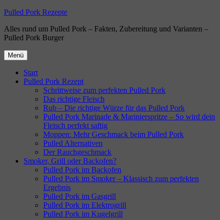
Zum
Pulled Pork Rezepte
Inhalt
Alles rund um Pulled Pork – Fakten, Zubereitung und Varianten –
springen
Pulled Pork Burger
Menü
Start
Pulled Pork Rezept
Schrittweise zum perfekten Pulled Pork
Das richtige Fleisch
Rub – Die richtige Würze für das Pulled Pork
Pulled Pork Marinade & Marinierspritze – So wird dein
Fleisch perfekt saftig
Moppen: Mehr Geschmack beim Pulled Pork
Pulled Alternativen
Der Rauchgeschmack
Smoker, Grill oder Backofen?
Pulled Pork im Backofen
Pulled Pork im Smoker – Klassisch zum perfekten
Ergebnis
Pulled Pork im Gasgrill
Pulled Pork im Elektrogrill
Pulled Pork im Kugelgrill