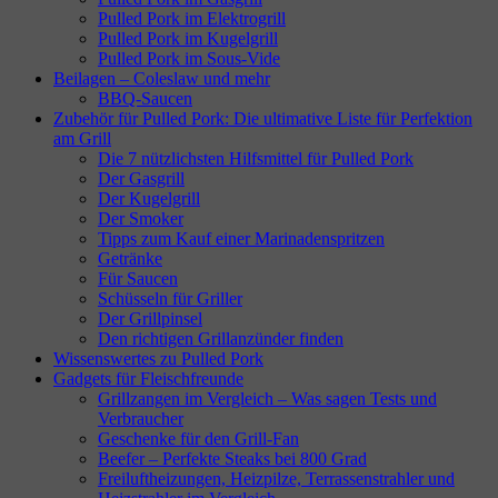
Pulled Pork im Elektrogrill
Pulled Pork im Kugelgrill
Pulled Pork im Sous-Vide
Beilagen – Coleslaw und mehr
BBQ-Saucen
Zubehör für Pulled Pork: Die ultimative Liste für Perfektion
am Grill
Die 7 nützlichsten Hilfsmittel für Pulled Pork
Der Gasgrill
Der Kugelgrill
Der Smoker
Tipps zum Kauf einer Marinadenspritzen
Getränke
Für Saucen
Schüsseln für Griller
Der Grillpinsel
Den richtigen Grillanzünder finden
Wissenswertes zu Pulled Pork
Gadgets für Fleischfreunde
Grillzangen im Vergleich – Was sagen Tests und
Verbraucher
Geschenke für den Grill-Fan
Beefer – Perfekte Steaks bei 800 Grad
Freiluftheizungen, Heizpilze, Terrassenstrahler und