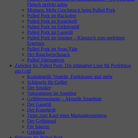
Fleisch perfekt saftig
Moppen: Mehr Geschmack beim Pulled Pork
Pulled Pork im Backofen
Pulled Pork im Kugelgrill
Pulled Pork im Elektrogrill
Pulled Pork im Gasgrill
Pulled Pork im Smoker – Klassisch zum perfekten
Ergebnis
Pulled Pork im Sous-Vide
Der Rauchgeschmack
Pulled Alternativen
Zubehör für Pulled Pork: Die ultimative Liste für Perfektion
am Grill
Kontaktgrill: Vorteile, Funktionen und mehr
Schüsseln für Griller
Der Smoker
Vakuumierer im Angebot
Grillthermometer – Aktuelle Angebote
Der Gasgrill
Der Kugelgrill
Tipps zum Kauf einer Marinadenspritzen
Der Grillpinsel
Für Saucen
Getränke
Beilagen für Pulled Pork