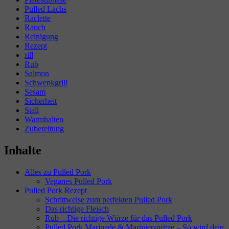
Pulled Lachs
Raclette
Rauch
Reinigung
Rezept
rill
Rub
Salmon
Schwenkgrill
Sesam
Sicherheit
Stall
Warmhalten
Zubereitung
Inhalte
Alles zu Pulled Pork
Veganes Pulled Pork
Pulled Pork Rezept
Schrittweise zum perfekten Pulled Pork
Das richtige Fleisch
Rub – Die richtige Würze für das Pulled Pork
Pulled Pork Marinade & Marinierspritze – So wird dein