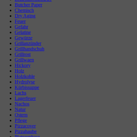
Butcher Paper
Chemisch
Dry Aging
Feuer
Gefahr
Gelatine
Gewürze
Grillanzünder
Grillhandschuh
Grillrost
Grillwaen
Hickory
Holz
Holzkohle
Hydrolyse
Kürbissuppe
Lachs
Lagerfeuer
Nachos
Natur
Ostern
Pflege
Pizzacover
Pizzahaube
Plateauphase