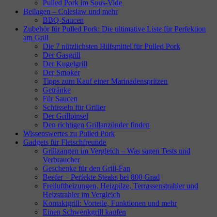
Pulled Pork im Sous-Vide
Beilagen – Coleslaw und mehr
BBQ-Saucen
Zubehör für Pulled Pork: Die ultimative Liste für Perfektion
am Grill
Die 7 nützlichsten Hilfsmittel für Pulled Pork
Der Gasgrill
Der Kugelgrill
Der Smoker
Tipps zum Kauf einer Marinadenspritzen
Getränke
Für Saucen
Schüsseln für Griller
Der Grillpinsel
Den richtigen Grillanzünder finden
Wissenswertes zu Pulled Pork
Gadgets für Fleischfreunde
Grillzangen im Vergleich – Was sagen Tests und
Verbraucher
Geschenke für den Grill-Fan
Beefer – Perfekte Steaks bei 800 Grad
Freiluftheizungen, Heizpilze, Terrassenstrahler und
Heizstrahler im Vergleich
Kontaktgrill: Vorteile, Funktionen und mehr
Einen Schwenkgrill kaufen