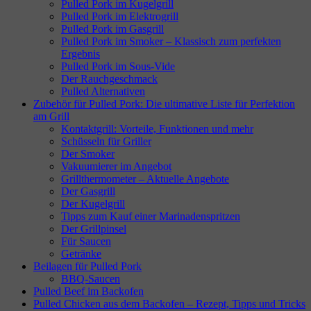
Pulled Pork im Kugelgrill
Pulled Pork im Elektrogrill
Pulled Pork im Gasgrill
Pulled Pork im Smoker – Klassisch zum perfekten
Ergebnis
Pulled Pork im Sous-Vide
Der Rauchgeschmack
Pulled Alternativen
Zubehör für Pulled Pork: Die ultimative Liste für Perfektion
am Grill
Kontaktgrill: Vorteile, Funktionen und mehr
Schüsseln für Griller
Der Smoker
Vakuumierer im Angebot
Grillthermometer – Aktuelle Angebote
Der Gasgrill
Der Kugelgrill
Tipps zum Kauf einer Marinadenspritzen
Der Grillpinsel
Für Saucen
Getränke
Beilagen für Pulled Pork
BBQ-Saucen
Pulled Beef im Backofen
Pulled Chicken aus dem Backofen – Rezept, Tipps und Tricks