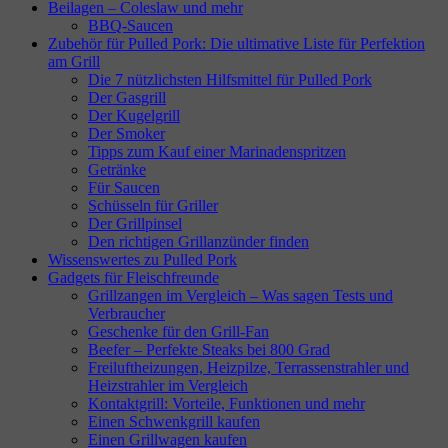
Beilagen – Coleslaw und mehr
BBQ-Saucen
Zubehör für Pulled Pork: Die ultimative Liste für Perfektion
am Grill
Die 7 nützlichsten Hilfsmittel für Pulled Pork
Der Gasgrill
Der Kugelgrill
Der Smoker
Tipps zum Kauf einer Marinadenspritzen
Getränke
Für Saucen
Schüsseln für Griller
Der Grillpinsel
Den richtigen Grillanzünder finden
Wissenswertes zu Pulled Pork
Gadgets für Fleischfreunde
Grillzangen im Vergleich – Was sagen Tests und
Verbraucher
Geschenke für den Grill-Fan
Beefer – Perfekte Steaks bei 800 Grad
Freiluftheizungen, Heizpilze, Terrassenstrahler und
Heizstrahler im Vergleich
Kontaktgrill: Vorteile, Funktionen und mehr
Einen Schwenkgrill kaufen
Einen Grillwagen kaufen