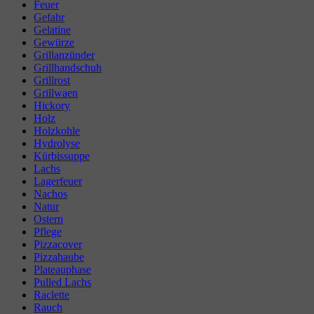
Feuer
Gefahr
Gelatine
Gewürze
Grillanzünder
Grillhandschuh
Grillrost
Grillwaen
Hickory
Holz
Holzkohle
Hydrolyse
Kürbissuppe
Lachs
Lagerfeuer
Nachos
Natur
Ostern
Pflege
Pizzacover
Pizzahaube
Plateauphase
Pulled Lachs
Raclette
Rauch