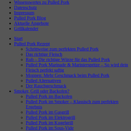
Wissenswertes zu Pulled Pork
Datenschutz
Impressum
Pulled Pork Blog
Aktuelle Angebote
Grillkalender
Start
Pulled Pork Rezept
Schrittweise zum perfekten Pulled Pork
Das richtige Fleisch
Rub – Die richtige Würze für das Pulled Pork
Pulled Pork Marinade & Marinierspritze – So wird dein
Fleisch perfekt saftig
Moppen: Mehr Geschmack beim Pulled Pork
Pulled Alternativen
Der Rauchgeschmack
Smoker, Grill oder Backofen?
Pulled Pork im Backofen
Pulled Pork im Smoker – Klassisch zum perfekten
Ergebnis
Pulled Pork im Gasgrill
Pulled Pork im Elektrogrill
Pulled Pork im Kugelgrill
Pulled Pork im Sous-Vide