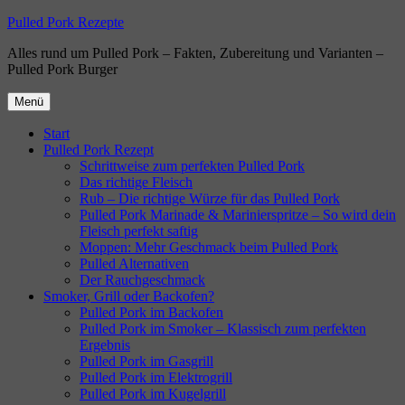
Zum
Pulled Pork Rezepte
Inhalt
Alles rund um Pulled Pork – Fakten, Zubereitung und Varianten –
springen
Pulled Pork Burger
Menü
Start
Pulled Pork Rezept
Schrittweise zum perfekten Pulled Pork
Das richtige Fleisch
Rub – Die richtige Würze für das Pulled Pork
Pulled Pork Marinade & Marinierspritze – So wird dein
Fleisch perfekt saftig
Moppen: Mehr Geschmack beim Pulled Pork
Pulled Alternativen
Der Rauchgeschmack
Smoker, Grill oder Backofen?
Pulled Pork im Backofen
Pulled Pork im Smoker – Klassisch zum perfekten
Ergebnis
Pulled Pork im Gasgrill
Pulled Pork im Elektrogrill
Pulled Pork im Kugelgrill