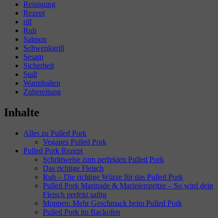
Reinigung
Rezept
rill
Rub
Salmon
Schwenkgrill
Sesam
Sicherheit
Stall
Warmhalten
Zubereitung
Inhalte
Alles zu Pulled Pork
Veganes Pulled Pork
Pulled Pork Rezept
Schrittweise zum perfekten Pulled Pork
Das richtige Fleisch
Rub – Die richtige Würze für das Pulled Pork
Pulled Pork Marinade & Marinierspritze – So wird dein
Fleisch perfekt saftig
Moppen: Mehr Geschmack beim Pulled Pork
Pulled Pork im Backofen