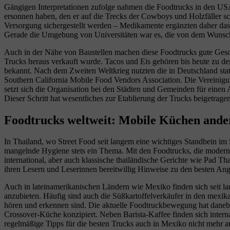
Gängigen Interpretationen zufolge nahmen die Foodtrucks in den USA
ersonnen haben, den er auf die Trecks der Cowboys und Holzfäller 
Versorgung sichergestellt werden – Medikamente ergänzten daher da
Gerade die Umgebung von Universitäten war es, die von dem Wunsch 
Auch in der Nähe von Baustellen machen diese Foodtrucks gute Gesc
Trucks heraus verkauft wurde. Tacos und Eis gehören bis heute zu de
bekannt. Nach dem Zweiten Weltkrieg nutzten die in Deutschland stat
Southern California Mobile Food Vendors Association. Die Vereinigung
setzt sich die Organisation bei den Städten und Gemeinden für einen 
Dieser Schritt hat wesentliches zur Etablierung der Trucks beigetrage
Foodtrucks weltweit: Mobile Küchen ande
In Thailand, wo Street Food seit langem eine wichtiges Standbein im S
mangelnde Hygiene stets ein Thema. Mit den Foodtrucks, die modern au
international, aber auch klassische thailändische Gerichte wie Pad T
ihren Lesern und Leserinnen bereitwillig Hinweise zu den besten An
Auch in lateinamerikanischen Ländern wie Mexiko finden sich seit l
anzubieten. Häufig sind auch die Süßkartoffelverkäufer in den mexik
hören und erkennen sind. Die aktuelle Foodtruckbewegung hat daneben 
Crossover-Küche konzipiert. Neben Barista-Kaffee finden sich inter
regelmäßige Tipps für die besten Trucks auch in Mexiko nicht mehr a