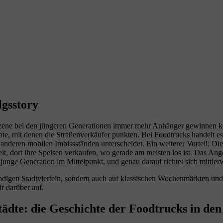
lgsstory
-Szene bei den jüngeren Generationen immer mehr Anhänger gewinnen ko
ote, mit denen die Straßenverkäufer punkten.
Bei Foodtrucks handelt e
anderen mobilen Imbissständen unterscheidet. Ein weiterer Vorteil: Die
t, dort ihre Speisen verkaufen, wo gerade am meisten los ist. Das Ang
ie junge Generation im Mittelpunkt, und genau darauf richtet sich mittle
trendigen Stadtvierteln, sondern auch auf klassischen Wochenmärkten u
r darüber auf.
ädte: die Geschichte der Foodtrucks in de