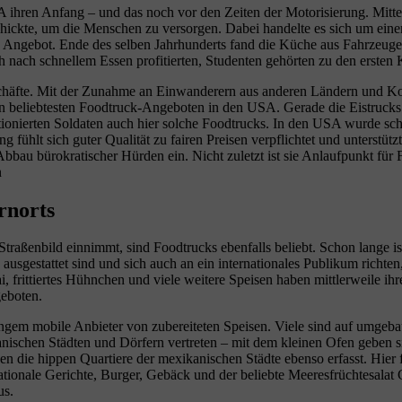
 ihren Anfang – und das noch vor den Zeiten der Motorisierung. Mitte
schickte, um die Menschen zu versorgen. Dabei handelte es sich um ei
s Angebot. Ende des selben Jahrhunderts fand die Küche aus Fahrzeug
nach schnellem Essen profitierten, Studenten gehörten zu den ersten
häfte. Mit der Zunahme an Einwanderern aus anderen Ländern und Kont
n beliebtesten Foodtruck-Angeboten in den USA. Gerade die Eistrucks 
ionierten Soldaten auch hier solche Foodtrucks. In den USA wurde schl
 fühlt sich guter Qualität zu fairen Preisen verpflichtet und unterstü
Abbau bürokratischer Hürden ein. Nicht zuletzt ist sie Anlaufpunkt für
n
rnorts
traßenbild einnimmt, sind Foodtrucks ebenfalls beliebt. Schon lange is
sgestattet sind und sich auch an ein internationales Publikum richten
hai, frittiertes Hühnchen und viele weitere Speisen haben mittlerweile 
geboten.
angem mobile Anbieter von zubereiteten Speisen. Viele sind auf umge
anischen Städten und Dörfern vertreten – mit dem kleinen Ofen geben s
die hippen Quartiere der mexikanischen Städte ebenso erfasst. Hier fin
nationale Gerichte, Burger, Gebäck und der beliebte Meeresfrüchtesa
us.