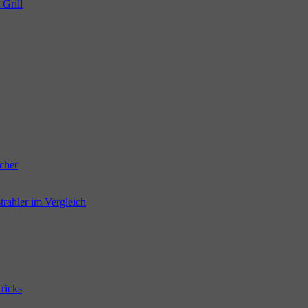
 Grill
cher
trahler im Vergleich
ricks