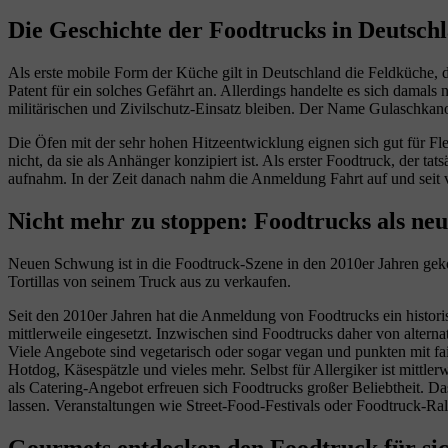
Die Geschichte der Foodtrucks in Deutsch
Als erste mobile Form der Küche gilt in Deutschland die Feldküche, 
Patent für ein solches Gefährt an. Allerdings handelte es sich damals
militärischen und Zivilschutz-Einsatz bleiben. Der Name Gulaschkan
Die Öfen mit der sehr hohen Hitzeentwicklung eignen sich gut für Fle
nicht, da sie als Anhänger konzipiert ist. Als erster Foodtruck, der 
aufnahm. In der Zeit danach nahm die Anmeldung Fahrt auf und seit
Nicht mehr zu stoppen: Foodtrucks als neu
Neuen Schwung ist in die Foodtruck-Szene in den 2010er Jahren ge
Tortillas von seinem Truck aus zu verkaufen.
Seit den 2010er Jahren hat die Anmeldung von Foodtrucks ein historis
mittlerweile eingesetzt. Inzwischen sind Foodtrucks daher von altern
Viele Angebote sind vegetarisch oder sogar vegan und punkten mit f
Hotdog, Käsespätzle und vieles mehr. Selbst für Allergiker ist mittle
als Catering-Angebot erfreuen sich Foodtrucks großer Beliebtheit. Das
lassen. Veranstaltungen wie Street-Food-Festivals oder Foodtruck-Ral
Gourmets entdecken den Foodtruck für si