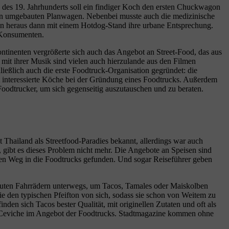
 des 19. Jahrhunderts soll ein findiger Koch den ersten Chuckwagon
nen umgebauten Planwagen. Nebenbei musste auch die medizinische
en heraus dann mit einem Hotdog-Stand ihre urbane Entsprechung.
 Konsumenten.
inenten vergrößerte sich auch das Angebot an Street-Food, das aus
mit ihrer Musik sind vielen auch hierzulande aus den Filmen
ießlich auch die erste Foodtruck-Organisation gegründet: die
tzt interessierte Köche bei der Gründung eines Foodtrucks. Außerdem
 Foodtrucker, um sich gegenseitig auszutauschen und zu beraten.
t Thailand als Streetfood-Paradies bekannt, allerdings war auch
, gibt es dieses Problem nicht mehr. Die Angebote an Speisen sind
ihren Weg in die Foodtrucks gefunden. Und sogar Reiseführer geben
bauten Fahrrädern unterwegs, um Tacos, Tamales oder Maiskolben
ie den typischen Pfeifton von sich, sodass sie schon von Weitem zu
den sich Tacos bester Qualität, mit originellen Zutaten und oft als
lat Ceviche im Angebot der Foodtrucks. Stadtmagazine kommen ohne