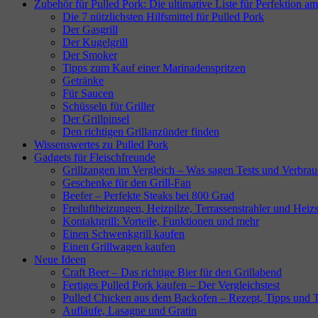
Zubehör für Pulled Pork: Die ultimative Liste für Perfektion am
Die 7 nützlichsten Hilfsmittel für Pulled Pork
Der Gasgrill
Der Kugelgrill
Der Smoker
Tipps zum Kauf einer Marinadenspritzen
Getränke
Für Saucen
Schüsseln für Griller
Der Grillpinsel
Den richtigen Grillanzünder finden
Wissenswertes zu Pulled Pork
Gadgets für Fleischfreunde
Grillzangen im Vergleich – Was sagen Tests und Verbrau
Geschenke für den Grill-Fan
Beefer – Perfekte Steaks bei 800 Grad
Freiluftheizungen, Heizpilze, Terrassenstrahler und Heizs
Kontaktgrill: Vorteile, Funktionen und mehr
Einen Schwenkgrill kaufen
Einen Grillwagen kaufen
Neue Ideen
Craft Beer – Das richtige Bier für den Grillabend
Fertiges Pulled Pork kaufen – Der Vergleichstest
Pulled Chicken aus dem Backofen – Rezept, Tipps und T
Aufläufe, Lasagne und Gratin