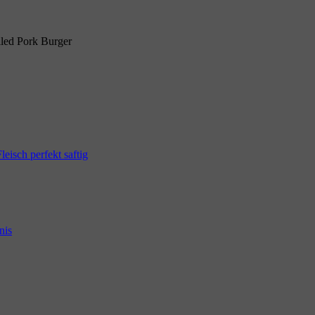
lled Pork Burger
eisch perfekt saftig
nis