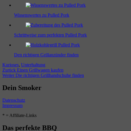
Wissenswertes zu Pulled Pork
Schrittweise zum perfekten Pulled Pork
Den richtigen Grillanzünder finden
Kategorien
Kurioses
,
Unterhaltung
Beitragsnavigation
Vorheriger
Zurück
Einen Grillwagen kaufen
Nächster
Beitrag:
Weiter
Die richtigen Grillhandschuhe finden
Beitrag:
Dein Smoker
Datenschutz
Impressum
* = Affiliate-Links
Das perfekte BBQ