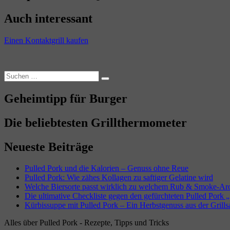
Auch interessant
Einen Kontaktgrill kaufen
Suchen
Suchen
nach:
Geheimtipp für Burger
Die beliebtesten Grillthermometer
Neueste Beiträge
Pulled Pork und die Kalorien – Genuss ohne Reue
Pulled Pork: Wie zähes Kollagen zu saftiger Gelatine wird
Welche Biersorte passt wirklich zu welchem Rub & Smoke-A
Die ultimative Checkliste gegen den gefürchteten Pulled Pork „
Kürbissuppe mit Pulled Pork – Ein Herbstgenuss aus der Grills
Alles über Pulled Pork - Rezepte, Tipps und Tricks