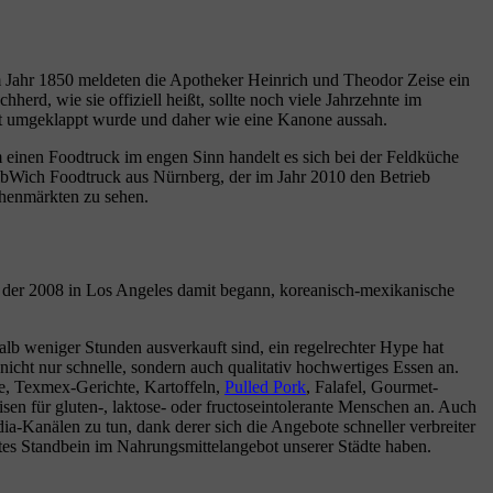
Im Jahr 1850 meldeten die Apotheker Heinrich und Theodor Zeise ein
erd, wie sie offiziell heißt, sollte noch viele Jahrzehnte im
ort umgeklappt wurde und daher wie eine Kanone aussah.
m einen Foodtruck im engen Sinn handelt es sich bei der Feldküche
r RibWich Foodtruck aus Nürnberg, der im Jahr 2010 den Betrieb
chenmärkten zu sehen.
der 2008 in Los Angeles damit begann, koreanisch-mexikanische
alb weniger Stunden ausverkauft sind, ein regelrechter Hype hat
nicht nur schnelle, sondern auch qualitativ hochwertiges Essen an.
te, Texmex-Gerichte, Kartoffeln,
Pulled Pork
, Falafel, Gourmet-
isen für gluten-, laktose- oder fructoseintolerante Menschen an. Auch
ia-Kanälen zu tun, dank derer sich die Angebote schneller verbreiter
estes Standbein im Nahrungsmittelangebot unserer Städte haben.