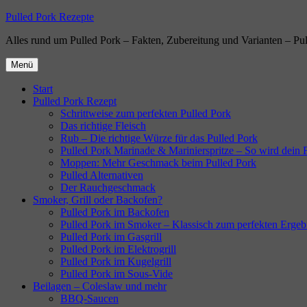
Zum
Pulled Pork Rezepte
Inhalt
Alles rund um Pulled Pork – Fakten, Zubereitung und Varianten – Pu
springen
Menü
Start
Pulled Pork Rezept
Schrittweise zum perfekten Pulled Pork
Das richtige Fleisch
Rub – Die richtige Würze für das Pulled Pork
Pulled Pork Marinade & Marinierspritze – So wird dein Fl
Moppen: Mehr Geschmack beim Pulled Pork
Pulled Alternativen
Der Rauchgeschmack
Smoker, Grill oder Backofen?
Pulled Pork im Backofen
Pulled Pork im Smoker – Klassisch zum perfekten Ergeb
Pulled Pork im Gasgrill
Pulled Pork im Elektrogrill
Pulled Pork im Kugelgrill
Pulled Pork im Sous-Vide
Beilagen – Coleslaw und mehr
BBQ-Saucen