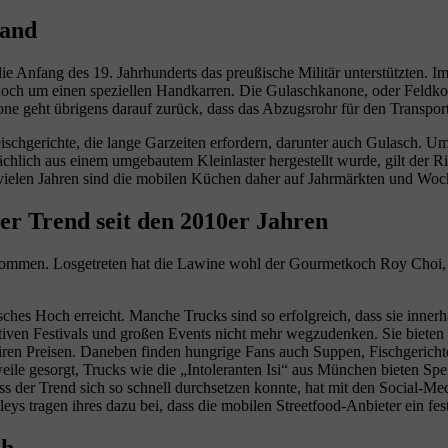
land
die Anfang des 19. Jahrhunderts das preußische Militär unterstützten. 
 noch um einen speziellen Handkarren. Die Gulaschkanone, oder Feldkochh
one geht übrigens darauf zurück, dass das Abzugsrohr für den Transp
ischgerichte, die lange Garzeiten erfordern, darunter auch Gulasch. U
tatsächlich aus einem umgebautem Kleinlaster hergestellt wurde, gilt de
 vielen Jahren sind die mobilen Küchen daher auf Jahrmärkten und Wo
er Trend seit den 2010er Jahren
kommen. Losgetreten hat die Lawine wohl der Gourmetkoch Roy Choi, 
ches Hoch erreicht. Manche Trucks sind so erfolgreich, dass sie innerh
ativen Festivals und großen Events nicht mehr wegzudenken. Sie bieten 
airen Preisen. Daneben finden hungrige Fans auch Suppen, Fischgerich
rweile gesorgt, Trucks wie die „Intoleranten Isi“ aus München bieten Spe
s der Trend sich so schnell durchsetzen konnte, hat mit den Social-Med
leys tragen ihres dazu bei, dass die mobilen Streetfood-Anbieter ein f
ch