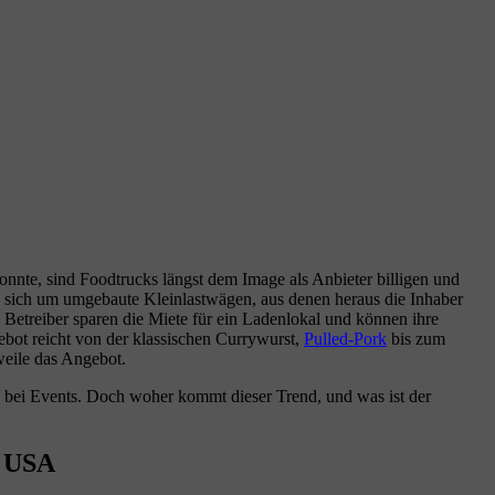
nnte, sind Foodtrucks längst dem Image als Anbieter billigen und
s sich um umgebaute Kleinlastwägen, aus denen heraus die Inhaber
 Betreiber sparen die Miete für ein Ladenlokal und können ihre
ebot reicht von der klassischen Currywurst,
Pulled-Pork
bis zum
rweile das Angebot.
nd bei Events. Doch woher kommt dieser Trend, und was ist der
n USA