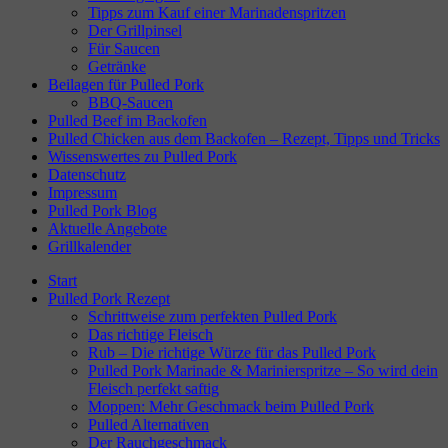
Tipps zum Kauf einer Marinadenspritzen
Der Grillpinsel
Für Saucen
Getränke
Beilagen für Pulled Pork
BBQ-Saucen
Pulled Beef im Backofen
Pulled Chicken aus dem Backofen – Rezept, Tipps und Tricks
Wissenswertes zu Pulled Pork
Datenschutz
Impressum
Pulled Pork Blog
Aktuelle Angebote
Grillkalender
Start
Pulled Pork Rezept
Schrittweise zum perfekten Pulled Pork
Das richtige Fleisch
Rub – Die richtige Würze für das Pulled Pork
Pulled Pork Marinade & Marinierspritze – So wird dein
Fleisch perfekt saftig
Moppen: Mehr Geschmack beim Pulled Pork
Pulled Alternativen
Der Rauchgeschmack