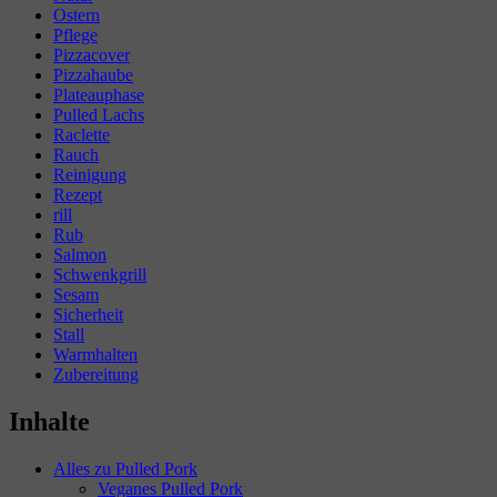
Ostern
Pflege
Pizzacover
Pizzahaube
Plateauphase
Pulled Lachs
Raclette
Rauch
Reinigung
Rezept
rill
Rub
Salmon
Schwenkgrill
Sesam
Sicherheit
Stall
Warmhalten
Zubereitung
Inhalte
Alles zu Pulled Pork
Veganes Pulled Pork