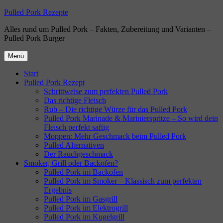
Zum
Pulled Pork Rezepte
Inhalt
Alles rund um Pulled Pork – Fakten, Zubereitung und Varianten –
springen
Pulled Pork Burger
Menü
Start
Pulled Pork Rezept
Schrittweise zum perfekten Pulled Pork
Das richtige Fleisch
Rub – Die richtige Würze für das Pulled Pork
Pulled Pork Marinade & Marinierspritze – So wird dein
Fleisch perfekt saftig
Moppen: Mehr Geschmack beim Pulled Pork
Pulled Alternativen
Der Rauchgeschmack
Smoker, Grill oder Backofen?
Pulled Pork im Backofen
Pulled Pork im Smoker – Klassisch zum perfekten
Ergebnis
Pulled Pork im Gasgrill
Pulled Pork im Elektrogrill
Pulled Pork im Kugelgrill