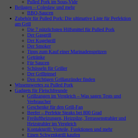
Pulled Pork im Sous-Vide
Beilagen – Coleslaw und mehr
BBQ-Saucen
Zubehör für Pulled Pork: Die ultimative Liste für Perfektion
am Grill
Die 7 nützlichsten Hilfsmittel für Pulled Pork
Der Gasgrill
Der Kugelgrill
Der Smoker
Tipps zum Kauf einer Marinadenspritzen
Getränke
Für Saucen
Schüsseln für Griller
Der Grillpinsel
Den richtigen Grillanzünder finden
Wissenswertes zu Pulled Pork
Gadgets für Fleischfreunde
Grillzangen im Vergleich – Was sagen Tests und
Verbraucher
Geschenke für den Grill-Fan
Beefer – Perfekte Steaks bei 800 Grad
Freiluftheizungen, Heizpilze, Terrassenstrahler und
Heizstrahler im Vergleich
Kontaktgrill: Vorteile, Funktionen und mehr
Einen Schwenkgrill kaufen