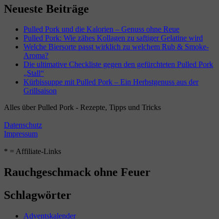
Neueste Beiträge
Pulled Pork und die Kalorien – Genuss ohne Reue
Pulled Pork: Wie zähes Kollagen zu saftiger Gelatine wird
Welche Biersorte passt wirklich zu welchem Rub & Smoke-
Aroma?
Die ultimative Checkliste gegen den gefürchteten Pulled Pork
„Stall“
Kürbissuppe mit Pulled Pork – Ein Herbstgenuss aus der
Grillsaison
Alles über Pulled Pork - Rezepte, Tipps und Tricks
Datenschutz
Impressum
* = Affiliate-Links
Rauchgeschmack ohne Feuer
Schlagwörter
Adventskalender