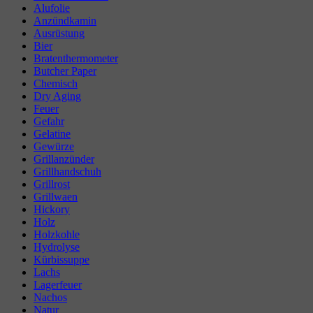
Alufolie
Anzündkamin
Ausrüstung
Bier
Bratenthermometer
Butcher Paper
Chemisch
Dry Aging
Feuer
Gefahr
Gelatine
Gewürze
Grillanzünder
Grillhandschuh
Grillrost
Grillwaen
Hickory
Holz
Holzkohle
Hydrolyse
Kürbissuppe
Lachs
Lagerfeuer
Nachos
Natur