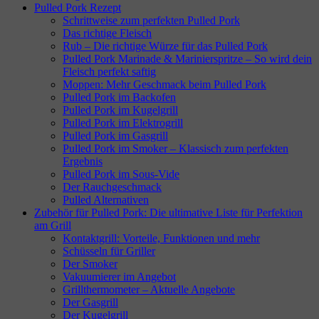
Pulled Pork Rezept
Schrittweise zum perfekten Pulled Pork
Das richtige Fleisch
Rub – Die richtige Würze für das Pulled Pork
Pulled Pork Marinade & Marinierspritze – So wird dein
Fleisch perfekt saftig
Moppen: Mehr Geschmack beim Pulled Pork
Pulled Pork im Backofen
Pulled Pork im Kugelgrill
Pulled Pork im Elektrogrill
Pulled Pork im Gasgrill
Pulled Pork im Smoker – Klassisch zum perfekten
Ergebnis
Pulled Pork im Sous-Vide
Der Rauchgeschmack
Pulled Alternativen
Zubehör für Pulled Pork: Die ultimative Liste für Perfektion
am Grill
Kontaktgrill: Vorteile, Funktionen und mehr
Schüsseln für Griller
Der Smoker
Vakuumierer im Angebot
Grillthermometer – Aktuelle Angebote
Der Gasgrill
Der Kugelgrill