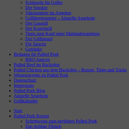
Schüsseln für Griller
Der Smoker
Vakuumierer im Angebot
Grillthermometer – Aktuelle Angebote
Der Gasgrill
Der Kugelgrill
Tipps zum Kauf einer Marinadenspritzen
Der Grillpinsel
Für Saucen
Getränke
Beilagen für Pulled Pork
BBQ-Saucen
Pulled Beef im Backofen
Pulled Chicken aus dem Backofen – Rezept, Tipps und Tricks
Wissenswertes zu Pulled Pork
Datenschutz
Impressum
Pulled Pork Blog
Aktuelle Angebote
Grillkalender
Start
Pulled Pork Rezept
Schrittweise zum perfekten Pulled Pork
Das richtige Fleisch