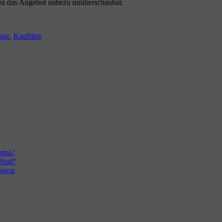
st das Angebot nahezu unüberschaubar.
wörter
nge
,
Kauftipp
roma?
Stall“
aison