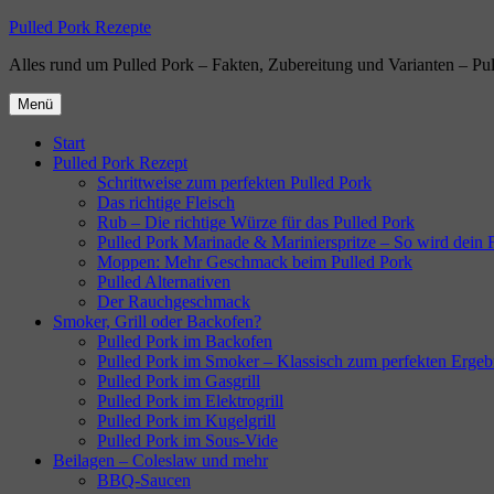
Zum
Pulled Pork Rezepte
Inhalt
Alles rund um Pulled Pork – Fakten, Zubereitung und Varianten – Pu
springen
Menü
Start
Pulled Pork Rezept
Schrittweise zum perfekten Pulled Pork
Das richtige Fleisch
Rub – Die richtige Würze für das Pulled Pork
Pulled Pork Marinade & Marinierspritze – So wird dein Fl
Moppen: Mehr Geschmack beim Pulled Pork
Pulled Alternativen
Der Rauchgeschmack
Smoker, Grill oder Backofen?
Pulled Pork im Backofen
Pulled Pork im Smoker – Klassisch zum perfekten Ergeb
Pulled Pork im Gasgrill
Pulled Pork im Elektrogrill
Pulled Pork im Kugelgrill
Pulled Pork im Sous-Vide
Beilagen – Coleslaw und mehr
BBQ-Saucen