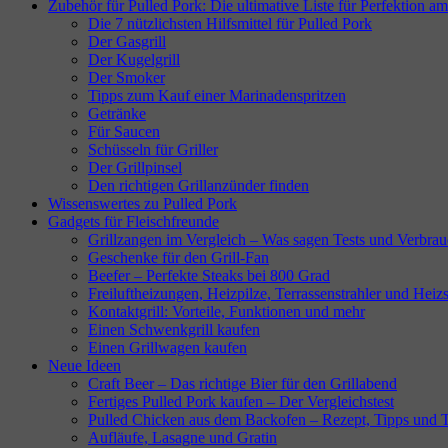
Zubehör für Pulled Pork: Die ultimative Liste für Perfektion am
Die 7 nützlichsten Hilfsmittel für Pulled Pork
Der Gasgrill
Der Kugelgrill
Der Smoker
Tipps zum Kauf einer Marinadenspritzen
Getränke
Für Saucen
Schüsseln für Griller
Der Grillpinsel
Den richtigen Grillanzünder finden
Wissenswertes zu Pulled Pork
Gadgets für Fleischfreunde
Grillzangen im Vergleich – Was sagen Tests und Verbrau
Geschenke für den Grill-Fan
Beefer – Perfekte Steaks bei 800 Grad
Freiluftheizungen, Heizpilze, Terrassenstrahler und Heizs
Kontaktgrill: Vorteile, Funktionen und mehr
Einen Schwenkgrill kaufen
Einen Grillwagen kaufen
Neue Ideen
Craft Beer – Das richtige Bier für den Grillabend
Fertiges Pulled Pork kaufen – Der Vergleichstest
Pulled Chicken aus dem Backofen – Rezept, Tipps und T
Aufläufe, Lasagne und Gratin