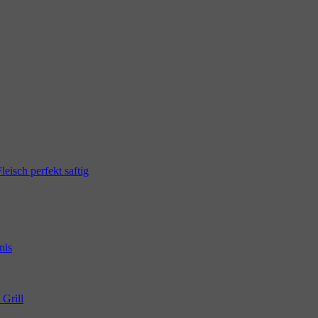
eisch perfekt saftig
nis
 Grill