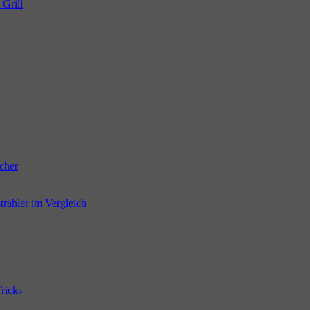
 Grill
cher
trahler im Vergleich
ricks