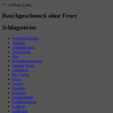
* = Affiliate-Links
Rauchgeschmack ohne Feuer
Schlagwörter
Adventskalender
Alufolie
Anzündkamin
Ausrüstung
Bier
Bratenthermometer
Butcher Paper
Chemisch
Dry Aging
Feuer
Gefahr
Gelatine
Gewürze
Grillanzünder
Grillhandschuh
Grillrost
Grillwaen