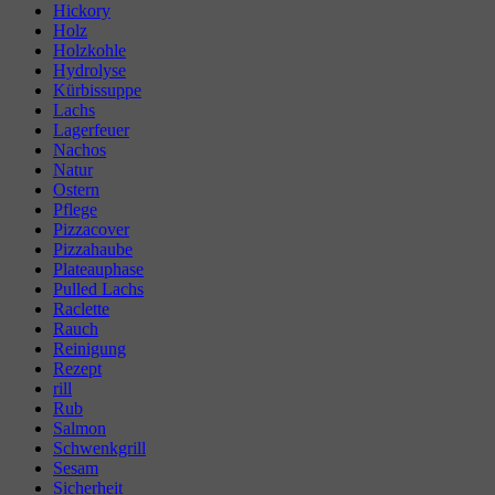
Hickory
Holz
Holzkohle
Hydrolyse
Kürbissuppe
Lachs
Lagerfeuer
Nachos
Natur
Ostern
Pflege
Pizzacover
Pizzahaube
Plateauphase
Pulled Lachs
Raclette
Rauch
Reinigung
Rezept
rill
Rub
Salmon
Schwenkgrill
Sesam
Sicherheit