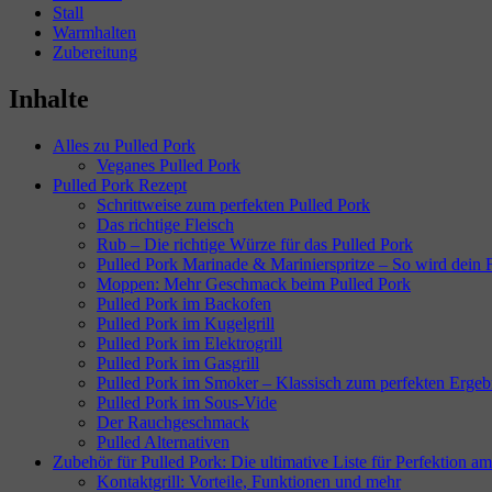
Stall
Warmhalten
Zubereitung
Inhalte
Alles zu Pulled Pork
Veganes Pulled Pork
Pulled Pork Rezept
Schrittweise zum perfekten Pulled Pork
Das richtige Fleisch
Rub – Die richtige Würze für das Pulled Pork
Pulled Pork Marinade & Marinierspritze – So wird dein Fl
Moppen: Mehr Geschmack beim Pulled Pork
Pulled Pork im Backofen
Pulled Pork im Kugelgrill
Pulled Pork im Elektrogrill
Pulled Pork im Gasgrill
Pulled Pork im Smoker – Klassisch zum perfekten Ergeb
Pulled Pork im Sous-Vide
Der Rauchgeschmack
Pulled Alternativen
Zubehör für Pulled Pork: Die ultimative Liste für Perfektion am
Kontaktgrill: Vorteile, Funktionen und mehr