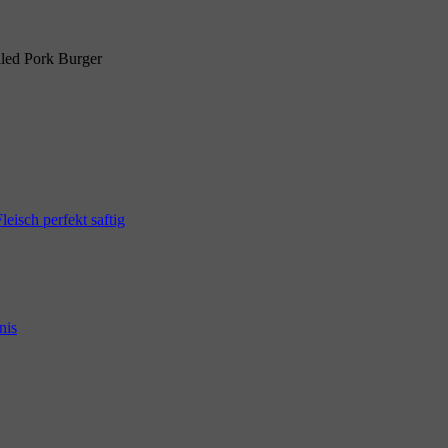
lled Pork Burger
eisch perfekt saftig
nis