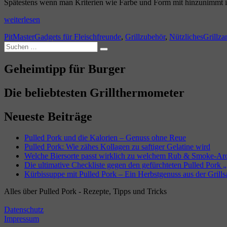
Spätestens wenn man Kriterien wie Farbe und Form mit hinzunimmt i
„Grillzangen
weiterlesen
im
Autor
Kategorien
Schlag
PitMaster
Gadgets für Fleischfreunde
,
Grillzubehör
,
Nützliches
Grillza
Vergleich“
Suchen
Suchen
nach:
Geheimtipp für Burger
Die beliebtesten Grillthermometer
Neueste Beiträge
Pulled Pork und die Kalorien – Genuss ohne Reue
Pulled Pork: Wie zähes Kollagen zu saftiger Gelatine wird
Welche Biersorte passt wirklich zu welchem Rub & Smoke-A
Die ultimative Checkliste gegen den gefürchteten Pulled Pork „
Kürbissuppe mit Pulled Pork – Ein Herbstgenuss aus der Grills
Alles über Pulled Pork - Rezepte, Tipps und Tricks
Datenschutz
Impressum